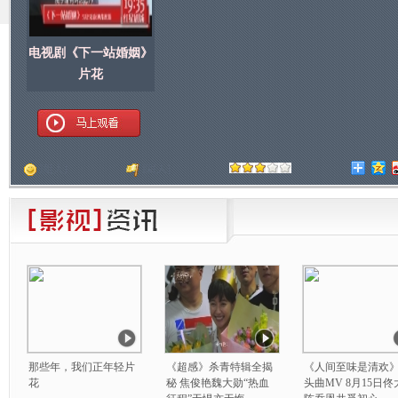
电视剧《下一站婚姻》
片花
顶
[
人]
踩
[
人]
那些年，我们正年轻片
《超感》杀青特辑全揭
《人间至味是清欢
花
秘 焦俊艳魏大勋“热血
头曲MV 8月15日佟