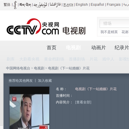
我不是精英
花谢
首页
电视剧
动画片
纪录
剧库
大剧看央视
黄金档剧场
首播剧场
片花
戏中人
影视
中国网络电视台
>
电视剧
> 电视剧《下一站婚姻》片花
推荐给其他网友
丨
加入收藏
名 称：
电视剧《下一站婚姻》片花
首播时间：
内容简介：
[查看全部]