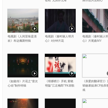
征程”无惧亦无悔
陈乔恩共觅初心
电视剧《人间至味是清
电视剧《秦时丽人明月
电视剧《秦时丽人
欢》布达佩斯特辑
心》4分钟片花
心》片尾曲MV
《如懿传》片花之“壹次
《琅琊榜2》开机 黄晓
《亲爱的翻译官2》
心动”制作特辑
明版“江左梅郎”PK胡歌
韬杨幂姐弟CP拍亲
戏