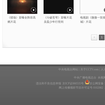
《猎场》首曝全阵容高
《斗破苍穹》首曝片花
电视剧《微微一笑
燃片花
吴磊少年行世间
城》片花
<
1
中央电视台网站
|
关于CCTV.com
|
人
中央广播电视总台 央视
违法和不良信息举报
京ICP证060535号
京公网安备 11
网上传播视听节目许可证号 0102002