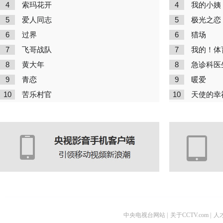
4
4
索玛花开
我的小姨
5
5
爱人同志
极光之恋
6
6
过界
猎场
7
7
飞哥战队
我的！体
8
8
黄大年
急诊科医
9
9
青恋
暖爱
10
10
苦乐村官
天使的幸
中央电视台网站
|
关于CCTV.com
|
人