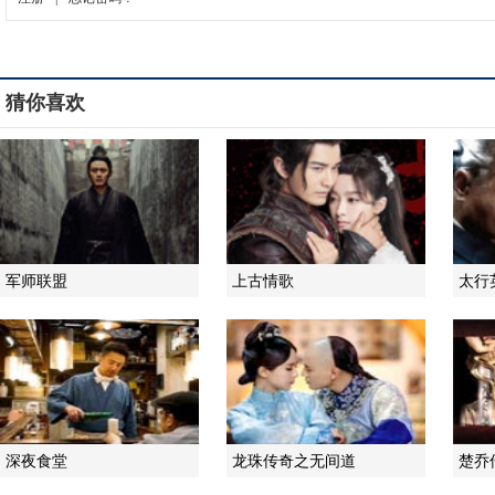
猜你喜欢
军师联盟
上古情歌
太行
深夜食堂
龙珠传奇之无间道
楚乔