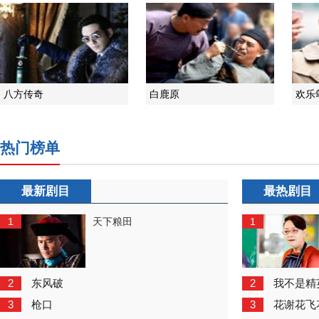
八方传奇
白鹿原
欢乐
热门榜单
最新剧目
最热剧目
1
1
天下粮田
2
2
东风破
我不是精
3
3
枪口
花谢花飞