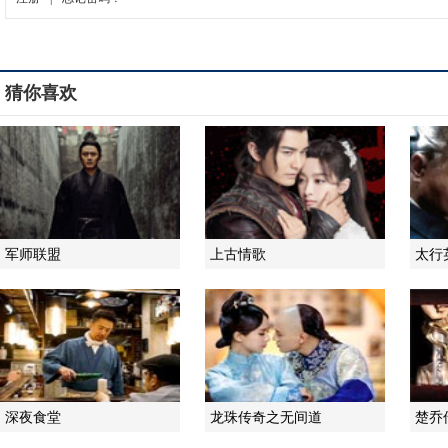
猜你喜欢
军师联盟
上古情歌
太行
深夜食堂
龙珠传奇之无间道
楚乔