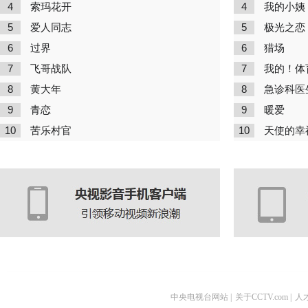
4
4
索玛花开
我的小姨
5
5
爱人同志
极光之恋
6
6
过界
猎场
7
7
飞哥战队
我的！体
8
8
黄大年
急诊科医
9
9
青恋
暖爱
10
10
苦乐村官
天使的幸
中央电视台网站
|
关于CCTV.com
|
人