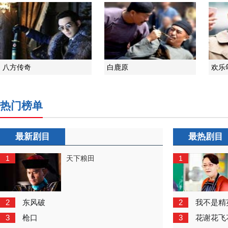
八方传奇
白鹿原
欢乐
热门榜单
最新剧目
最热剧目
1
1
天下粮田
2
2
东风破
我不是精
3
3
枪口
花谢花飞