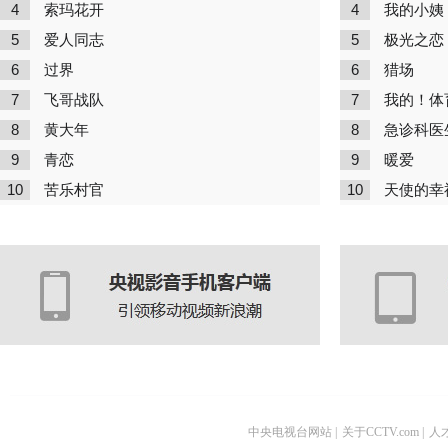
4
4
索玛花开
我的小姨
5
5
爱人同志
极光之恋
6
6
过界
猎场
7
7
飞哥战队
我的！体
8
8
黄大年
急诊科医
9
9
青恋
暖爱
10
10
苦乐村官
天使的幸
中央电视台网站
|
关于CCTV.com
|
人