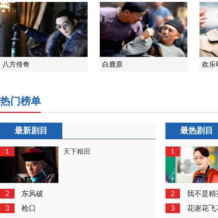
八方传奇
白鹿原
欢乐
热门榜单
最新剧目
最热剧目
1
1
天下粮田
2
2
东风破
我不是精
3
3
枪口
花谢花飞