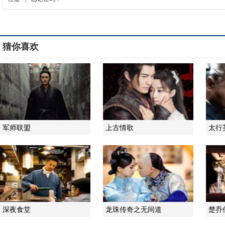
猜你喜欢
军师联盟
上古情歌
太行
深夜食堂
龙珠传奇之无间道
楚乔