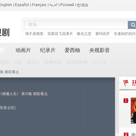
我不是精英
花谢花飞花满天
极光之恋
索玛花开
生逢灿烂的日
剧
动画片
纪录片
爱西柚
央视影音
播剧场
片花
戏中人
影视快报
影视风向标
CCTV8
0集 精彩看点
《璀璨人生》 第10集 精彩看点
1
[查看全部]
2
湄