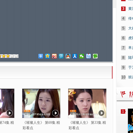
3
黄
4
传
5
大
6
虎
7
芈
8
陆
9
于
10
班
1
74集 精
《璀璨人生》 第69集 精
《璀璨人生》 第33集 精
彩看点
彩看点