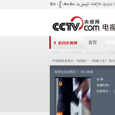
首页
电视
剧库
大剧看央视
黄金档剧场
首
中国网络电视台
>
电视剧
> 《璀璨人生》 第1
推荐给其他网友
丨
加入收藏
名 称：
首播时间：
内容简介：