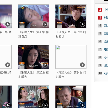
2
小
3
熊
4
新
31集 精
《璀璨人生》 第30集 精
《璀璨人生》 第29集 精
5
葫
彩看点
彩看点
6
爱
7
电
8
小
9
成
26集 精
《璀璨人生》 第25集 精
《璀璨人生》 第24集 精
10
萌
彩看点
彩看点