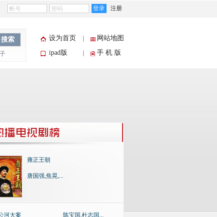
登录
注册
设为首页
网站地图
|
搜索
ipad版
手 机 版
|
子
雍正王朝
唐国强,焦晃,...
公河大案
陈宝国,杜志国...