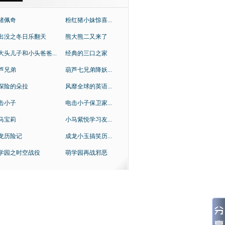
猪佩奇
粉红猪小妹惊喜...
出没之冬日乐翻天
熊大熊二又来了
大头儿子和小头爸爸...
经典的三口之家
芦兄弟
葫芦七兄弟降妖...
探险的朵拉
风靡全球的英语...
击小子
电击小子保卫家...
马宝莉
小马紫悦学习友...
龙历险记
成龙小玉搞笑历...
学园之时空战役
萌学园再战邪恶