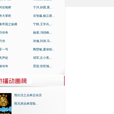
河在咆哮
于洋,孙茜,黄...
奇大掌柜
谷智鑫,杨立新...
秦帝国之纵横
宁静,王学兵,...
符传奇
杨幂,冯绍峰,...
月传
孙俪,刘涛,马...
军一号
陶慧敏,夏侯镔...
无声处
胡军,左小青,...
淑传奇
景甜,张哲瀚,...
熊出没之丛林总动员
熊兄弟丛林冒险...