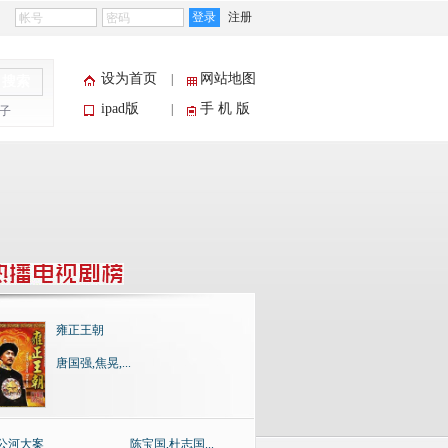
登录
注册
设为首页
网站地图
|
搜索
ipad版
手 机 版
|
子
雍正王朝
唐国强,焦晃,...
公河大案
陈宝国,杜志国...