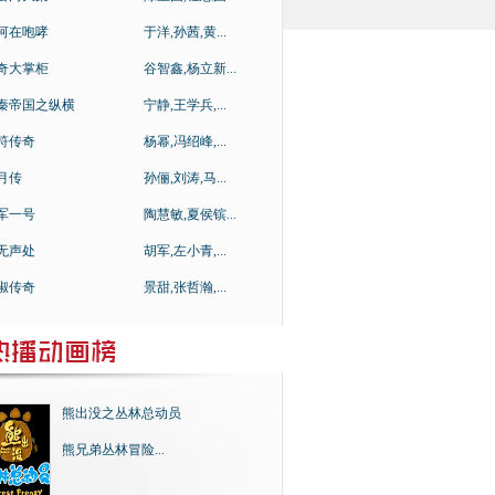
河在咆哮
于洋,孙茜,黄...
奇大掌柜
谷智鑫,杨立新...
秦帝国之纵横
宁静,王学兵,...
符传奇
杨幂,冯绍峰,...
月传
孙俪,刘涛,马...
军一号
陶慧敏,夏侯镔...
无声处
胡军,左小青,...
淑传奇
景甜,张哲瀚,...
熊出没之丛林总动员
熊兄弟丛林冒险...