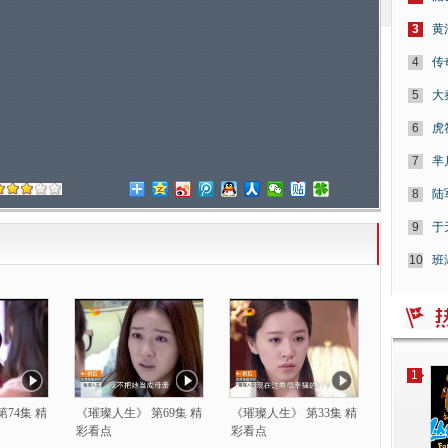
3
黄
4
传
5
大
6
虎
7
芈
8
陆
9
于
10
班
1
74集 精
《璀璨人生》 第69集 精
《璀璨人生》 第33集 精
彩看点
彩看点