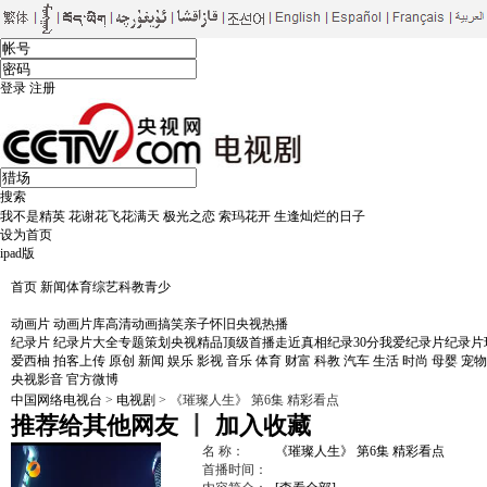
登录
注册
搜索
我不是精英
花谢花飞花满天
极光之恋
索玛花开
生逢灿烂的日子
设为首页
ipad版
首页
新闻
体育
综艺
科教
青少
电视剧
剧库
大剧看央视
黄金档剧场
首播剧场
片花
戏中人
影视快报
影视风向标
CC
动画片
动画片库
高清动画
搞笑
亲子
怀旧
央视热播
纪录片
纪录片大全
专题策划
央视精品
顶级首播
走近真相
纪录30分
我爱纪录片
纪录片
爱西柚
拍客上传
原创
新闻
娱乐
影视
音乐
体育
财富
科教
汽车
生活
时尚
母婴
宠物
央视影音
官方微博
中国网络电视台
>
电视剧
> 《璀璨人生》 第6集 精彩看点
推荐给其他网友
丨
加入收藏
名 称：
《璀璨人生》 第6集 精彩看点
首播时间：