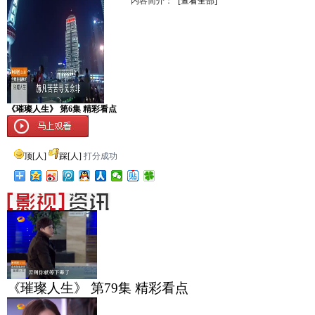
内容简介：
[查看全部]
《璀璨人生》 第6集 精彩看点
顶
[
人]
踩
[
人]
打分成功
《璀璨人生》 第79集 精彩看点