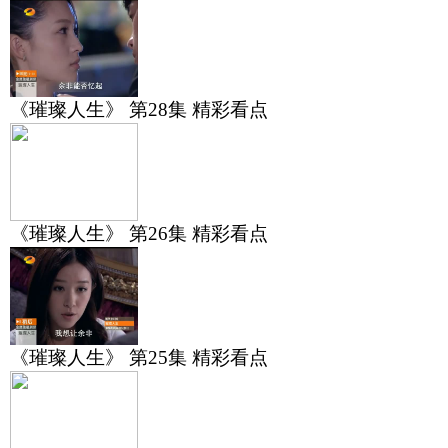
《璀璨人生》 第28集 精彩看点
《璀璨人生》 第26集 精彩看点
《璀璨人生》 第25集 精彩看点