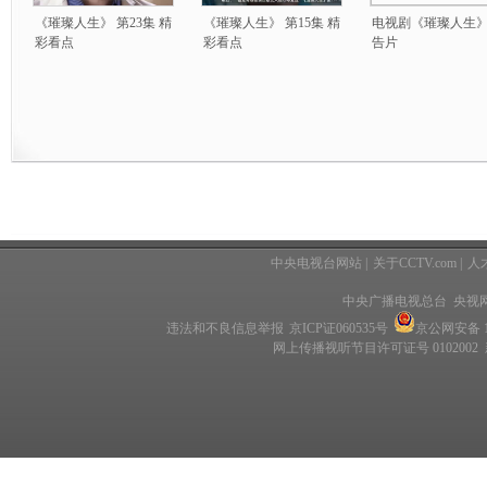
《璀璨人生》 第23集 精
《璀璨人生》 第15集 精
电视剧《璀璨人生
彩看点
彩看点
告片
中央电视台网站
|
关于CCTV.com
|
人
中央广播电视总台 央视
违法和不良信息举报
京ICP证060535号
京公网安备 11
网上传播视听节目许可证号 0102002