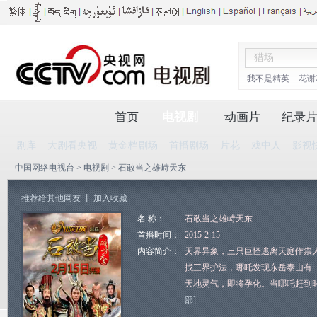
我不是精英
花谢
首页
电视剧
动画片
纪录
剧库
大剧看央视
黄金档剧场
首播剧场
片花
戏中人
影视
中国网络电视台
>
电视剧
> 石敢当之雄峙天东
推荐给其他网友
丨
加入收藏
名 称：
石敢当之雄峙天东
首播时间：
2015-2-15
内容简介：
天界异象，三只巨怪逃离天庭作祟
找三界护法，哪吒发现东岳泰山有
天地灵气，即将孕化。当哪吒赶到
部]