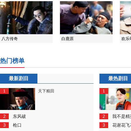
八方传奇
白鹿原
欢乐
热门榜单
最新剧目
最热剧目
1
1
天下粮田
2
2
东风破
我不是精
3
3
枪口
花谢花飞