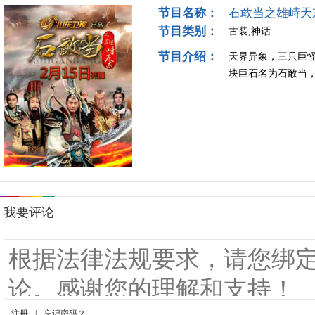
节目名称：
石敢当之雄峙天
节目类别：
古装,神话
节目介绍：
天界异象，三只巨
块巨石名为石敢当