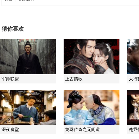
猜你喜欢
军师联盟
上古情歌
太行
深夜食堂
龙珠传奇之无间道
楚乔