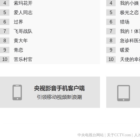
4
4
索玛花开
我的小姨
5
5
爱人同志
极光之恋
6
6
过界
猎场
7
7
飞哥战队
我的！体
8
8
黄大年
急诊科医
9
9
青恋
暖爱
10
10
苦乐村官
天使的幸
中央电视台网站
|
关于CCTV.com
|
人