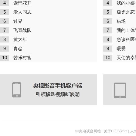
4
4
索玛花开
我的小姨
5
5
爱人同志
极光之恋
6
6
过界
猎场
7
7
飞哥战队
我的！体
8
8
黄大年
急诊科医
9
9
青恋
暖爱
10
10
苦乐村官
天使的幸
中央电视台网站
|
关于CCTV.com
|
人