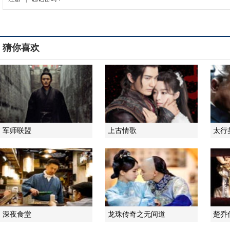
猜你喜欢
军师联盟
上古情歌
太行
深夜食堂
龙珠传奇之无间道
楚乔