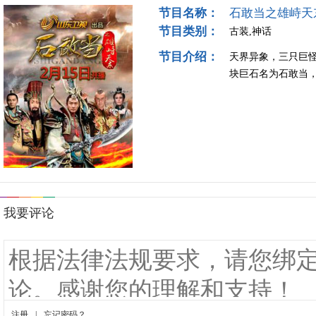
节目名称：
石敢当之雄峙天
节目类别：
古装,神话
节目介绍：
天界异象，三只巨
块巨石名为石敢当