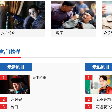
八方传奇
白鹿原
欢乐
热门榜单
最新剧目
最热剧目
1
1
天下粮田
2
2
东风破
我不是精
3
3
枪口
花谢花飞