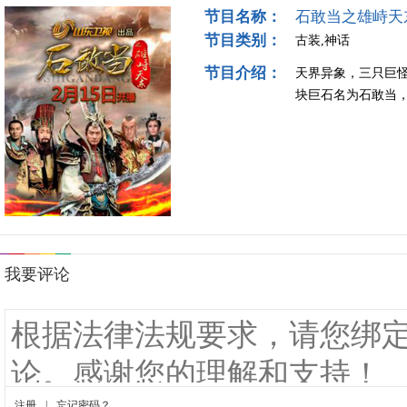
节目名称：
石敢当之雄峙天
节目类别：
古装,神话
节目介绍：
天界异象，三只巨
块巨石名为石敢当