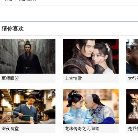
猜你喜欢
军师联盟
上古情歌
太行
深夜食堂
龙珠传奇之无间道
楚乔