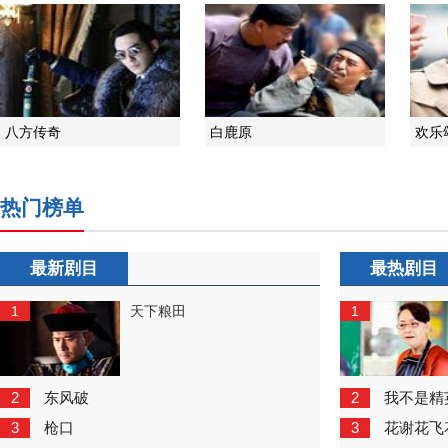
八方传奇
白鹿原
欢乐
热门榜单
最新剧目
最热剧目
1
1
天下粮田
2
2
东风破
我不是精
3
3
枪口
花谢花飞