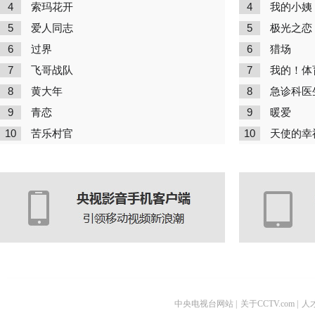
4
4
索玛花开
我的小姨
5
5
爱人同志
极光之恋
6
6
过界
猎场
7
7
飞哥战队
我的！体
8
8
黄大年
急诊科医
9
9
青恋
暖爱
10
10
苦乐村官
天使的幸
中央电视台网站
|
关于CCTV.com
|
人