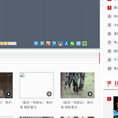
3
黄
4
传
5
大
6
虎
7
芈
8
陆
9
于
10
班
1
》 第45
《最后一张签证》 第44
《最后一张签证》 第43
集 精彩看点
集 精彩看点