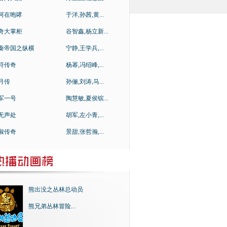
河在咆哮
于洋,孙茜,黄...
奇大掌柜
谷智鑫,杨立新...
秦帝国之纵横
宁静,王学兵,...
符传奇
杨幂,冯绍峰,...
月传
孙俪,刘涛,马...
军一号
陶慧敏,夏侯镔...
无声处
胡军,左小青,...
淑传奇
景甜,张哲瀚,...
熊出没之丛林总动员
熊兄弟丛林冒险...