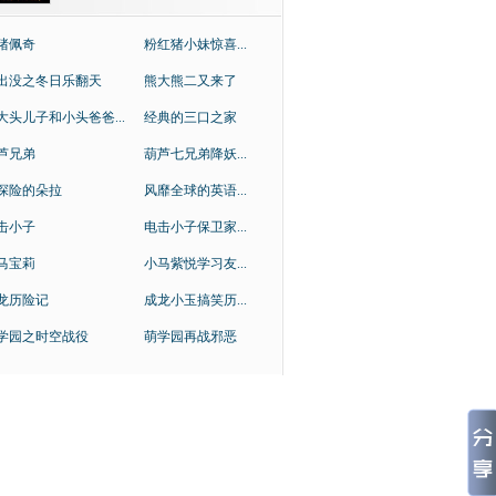
猪佩奇
粉红猪小妹惊喜...
出没之冬日乐翻天
熊大熊二又来了
大头儿子和小头爸爸...
经典的三口之家
芦兄弟
葫芦七兄弟降妖...
探险的朵拉
风靡全球的英语...
击小子
电击小子保卫家...
马宝莉
小马紫悦学习友...
龙历险记
成龙小玉搞笑历...
学园之时空战役
萌学园再战邪恶