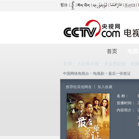
首页
电视
剧库
大剧看央视
黄金档剧场
首
中国网络电视台
>
电视剧
> 最后一张签证
推荐给其他网友
丨
加入收藏
名 称：
首播时间：
内容简介：