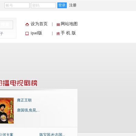
登录
注册
设为首页
网站地图
|
搜索
ipad版
手 机 版
|
子
雍正王朝
唐国强,焦晃,...
公河大案
陈宝国,杜志国...