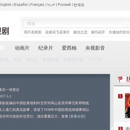
我不是精英
花谢花飞花满天
极光之恋
索玛花开
生逢灿烂的日
剧
动画片
纪录片
爱西柚
央视影音
播剧场
片花
戏中人
影视快报
影视风向标
CCTV8
最后一张签证
1
2017-1-1
该剧改编自中国驻奥地利外交官何凤山及其同事无私帮助犹
太人逃亡的真实故事，讲述了1938年中国驻维也纳领事馆以
普济州为首的外交官们，顶住重重压力，冒着
[查看全部]
2
湄