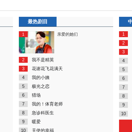
最热剧目
1
1
亲爱的她们
2
3
2
我不是精英
4
3
花谢花飞花满天
5
4
我的小姨
6
5
极光之恋
7
6
猎场
8
7
我的！体育老师
9
8
急诊科医生
10
9
暖爱
10
天使的幸福