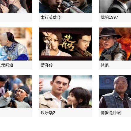
太行英雄传
我的1997
之无间道
楚乔传
擒狼
欢乐颂2
俺爹是卧底