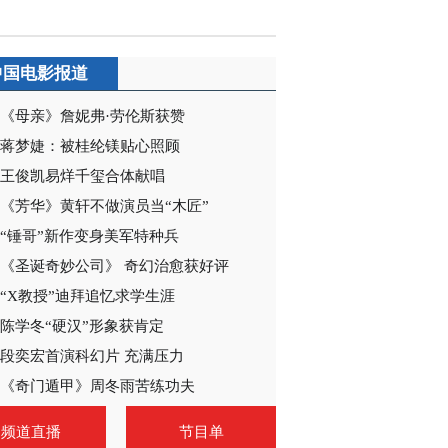
中国电影报道
《母亲》詹妮弗·劳伦斯获赞
蒋梦婕：被桂纶镁贴心照顾
王俊凯易烊千玺合体献唱
《芳华》黄轩不做演员当“木匠”
“锤哥”新作变身美军特种兵
《圣诞奇妙公司》 奇幻治愈获好评
“X教授”迪拜追忆求学生涯
陈学冬“硬汉”形象获肯定
段奕宏首演科幻片 充满压力
《奇门遁甲》周冬雨苦练功夫
频道直播
节目单