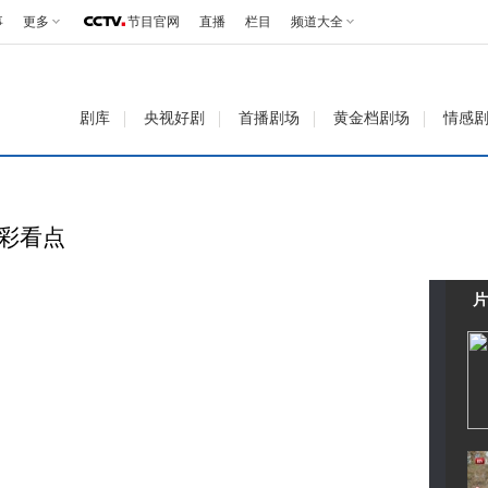
事
更多
节目官网
直播
栏目
频道大全
剧库
央视好剧
首播剧场
黄金档剧场
情感
精彩看点
片