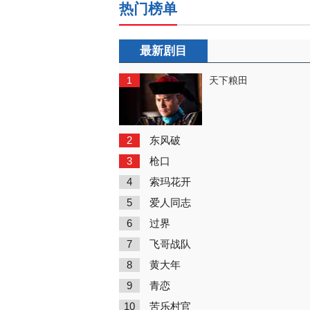
热门榜单
最新剧目
1
天下粮田
2
东风破
3
枪口
4
索玛花开
5
爱人同志
6
过界
7
飞哥战队
8
黄大年
9
青恋
10
苦乐村官