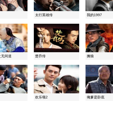
太行英雄传
我的1997
之无间道
楚乔传
擒狼
欢乐颂2
俺爹是卧底