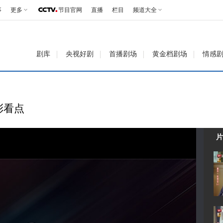
事
更多
节目官网
直播
栏目
频道大全
剧库
央视好剧
首播剧场
黄金档剧场
情感
彩看点
片