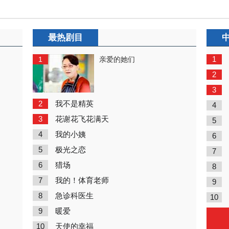
最热剧目
1
1
亲爱的她们
2
3
2
我不是精英
4
3
花谢花飞花满天
5
4
我的小姨
6
5
极光之恋
7
6
猎场
8
7
我的！体育老师
9
8
急诊科医生
10
9
暖爱
10
天使的幸福