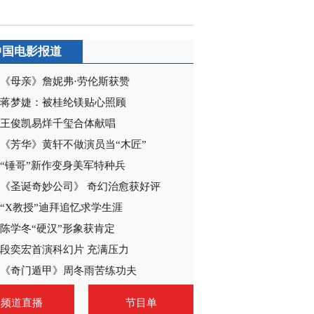
2017-01-10 23:45:34
《最后一张签证》 第20
中国电影报道
集 精彩看点
《母亲》詹妮弗·劳伦斯获赞
2017-01-11 21:27:52
蒋梦婕：被桂纶镁贴心照顾
《最后一张签证》 第21
王俊凯易烊千玺合体献唱
集 精彩看点
《芳华》黄轩不做演员当“木匠”
“锤哥”新作变身美军特种兵
2017-01-11 21:31:35
《圣诞奇妙公司》 奇幻治愈获好评
《最后一张签证》 第22
“X教授”迪拜追忆求学生涯
集 精彩看点
陈学冬“硬汉”形象获肯定
段奕宏首演科幻片 充满压力
2017-01-12 21:15:35
《奇门遁甲》周冬雨苦练功夫
《最后一张签证》 第23
集 精彩看点
频道直播
节目单