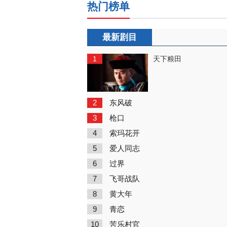
热门榜单
最新剧目
1
天下粮田
2
东风破
3
枪口
4
索玛花开
5
爱人同志
6
过界
7
飞哥战队
8
黄大年
9
青恋
10
苦乐村官