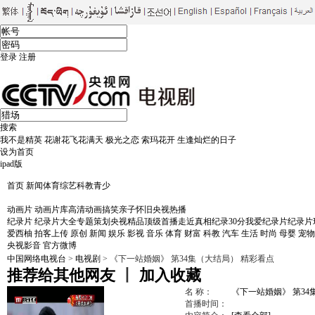
登录
注册
搜索
我不是精英
花谢花飞花满天
极光之恋
索玛花开
生逢灿烂的日子
设为首页
ipad版
首页
新闻
体育
综艺
科教
青少
电视剧
剧库
大剧看央视
黄金档剧场
首播剧场
片花
戏中人
影视快报
影视风向标
CC
动画片
动画片库
高清动画
搞笑
亲子
怀旧
央视热播
纪录片
纪录片大全
专题策划
央视精品
顶级首播
走近真相
纪录30分
我爱纪录片
纪录片
爱西柚
拍客上传
原创
新闻
娱乐
影视
音乐
体育
财富
科教
汽车
生活
时尚
母婴
宠物
央视影音
官方微博
中国网络电视台
>
电视剧
> 《下一站婚姻》 第34集（大结局） 精彩看点
推荐给其他网友
丨
加入收藏
名 称：
《下一站婚姻》 第34
首播时间：