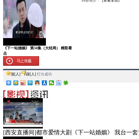
内容简介：
[查看全部]
《下一站婚姻》 第34集（大结局） 精彩看
点
顶
[
人]
踩
[
人]
打分成功
[西安直播间]都市爱情大剧《下一站婚姻》 我台一