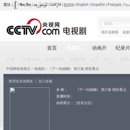
我不是精英
花谢
首页
电视剧
动画片
纪录
剧库
大剧看央视
黄金档剧场
首播剧场
片花
戏中人
影视
中国网络电视台
>
电视剧
> 《下一站婚姻》 第21集 精彩看点
推荐给其他网友
丨
加入收藏
名 称：
《下一站婚姻》 第21集 精彩看点
首播时间：
内容简介：
[查看全部]