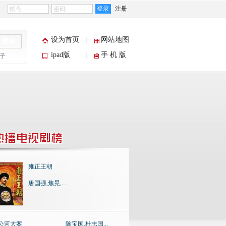
登录
注册
设为首页
网站地图
|
搜索
ipad版
手 机 版
|
子
雍正王朝
唐国强,焦晃,...
公河大案
陈宝国,杜志国...