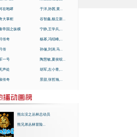
河在咆哮
于洋,孙茜,黄...
奇大掌柜
谷智鑫,杨立新...
秦帝国之纵横
宁静,王学兵,...
符传奇
杨幂,冯绍峰,...
月传
孙俪,刘涛,马...
军一号
陶慧敏,夏侯镔...
无声处
胡军,左小青,...
淑传奇
景甜,张哲瀚,...
熊出没之丛林总动员
熊兄弟丛林冒险...