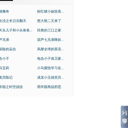
猪佩奇
粉红猪小妹惊喜...
出没之冬日乐翻天
熊大熊二又来了
大头儿子和小头爸爸...
经典的三口之家
芦兄弟
葫芦七兄弟降妖...
探险的朵拉
风靡全球的英语...
击小子
电击小子保卫家...
马宝莉
小马紫悦学习友...
龙历险记
成龙小玉搞笑历...
学园之时空战役
萌学园再战邪恶