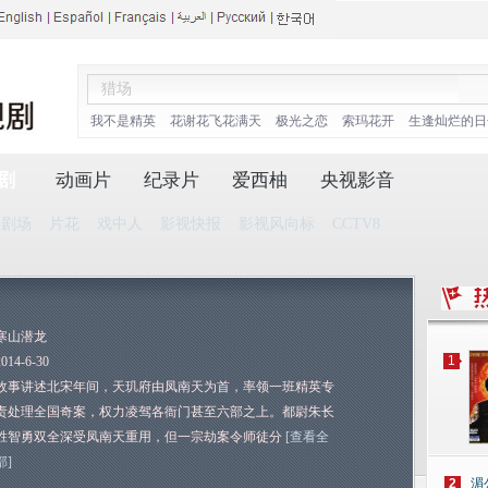
我不是精英
花谢花飞花满天
极光之恋
索玛花开
生逢灿烂的日
剧
动画片
纪录片
爱西柚
央视影音
播剧场
片花
戏中人
影视快报
影视风向标
CCTV8
寒山潜龙
1
2014-6-30
故事讲述北宋年间，天玑府由凤南天为首，率领一班精英专
责处理全国奇案，权力凌驾各衙门甚至六部之上。都尉朱长
胜智勇双全深受凤南天重用，但一宗劫案令师徒分
[查看全
部]
2
湄