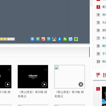
3
黄
4
传
5
大
6
虎
7
芈
8
陆
9
于
10
班
1
21集 精
《寒山潜龙》第20集 精
《寒山潜龙》第19集 精
彩看点
彩看点