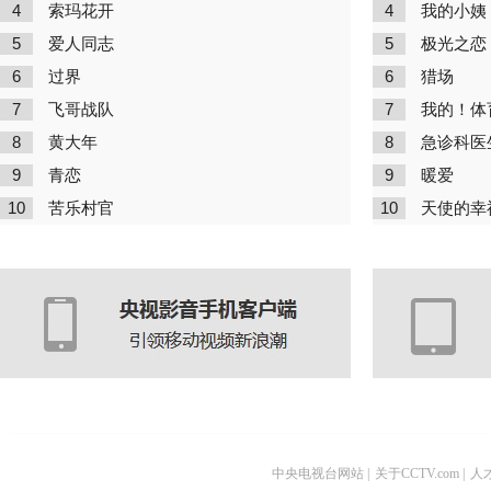
4
4
索玛花开
我的小姨
5
5
爱人同志
极光之恋
6
6
过界
猎场
7
7
飞哥战队
我的！体
8
8
黄大年
急诊科医
9
9
青恋
暖爱
10
10
苦乐村官
天使的幸
中央电视台网站
|
关于CCTV.com
|
人