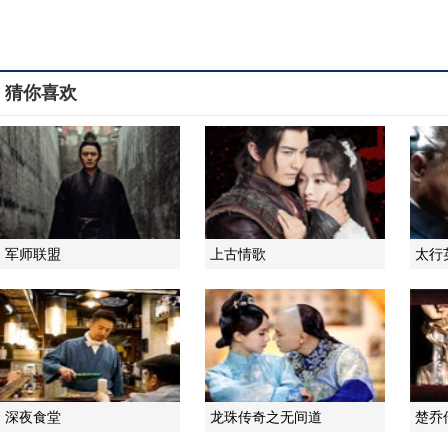
猜你喜欢
军师联盟
上古情歌
太行
深夜食堂
龙珠传奇之无间道
楚乔