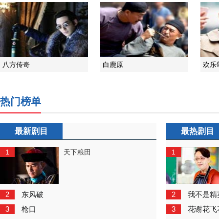
八方传奇
白鹿原
欢乐
热门榜单
最新剧目
最热剧目
1
1
天下粮田
2
2
东风破
我不是精
3
3
枪口
花谢花飞