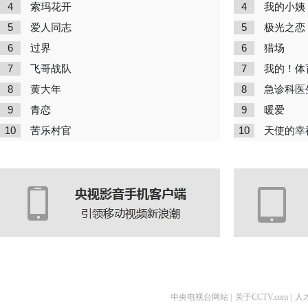
4
4
索玛花开
我的小姨
5
5
爱人同志
极光之恋
6
6
过界
猎场
7
7
飞哥战队
我的！体
8
8
黄大年
急诊科医
9
9
青恋
暖爱
10
10
苦乐村官
天使的幸
中央电视台网站
|
关于CCTV.com
|
人