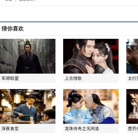
猜你喜欢
军师联盟
上古情歌
太行
深夜食堂
龙珠传奇之无间道
楚乔