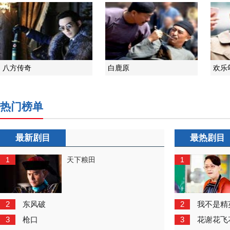
八方传奇
白鹿原
欢乐
热门榜单
最新剧目
最热剧目
1
1
天下粮田
2
2
东风破
我不是精
3
3
枪口
花谢花飞