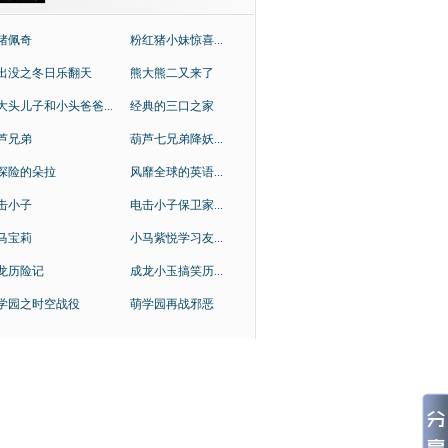
猪佩奇
粉红猪小妹惊喜...
出没之冬日乐翻天
熊大熊二又来了
大头儿子和小头爸爸...
经典的三口之家
芦兄弟
葫芦七兄弟降妖...
探险的朵拉
风靡全球的英语...
击小子
电击小子保卫家...
马宝莉
小马紫悦学习友...
龙历险记
成龙小玉搞笑历...
学园之时空战役
萌学园再战邪恶