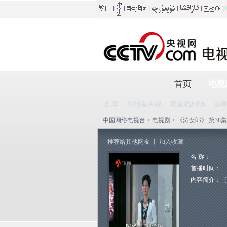
首页
电视
剧库
大剧看央视
黄金档剧场
首
中国网络电视台
>
电视剧
> 《涛女郎》 第38
推荐给其他网友
丨
加入收藏
名 称：
首播时间：
内容简介：