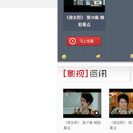
《涛女郎》 第38集 精
彩看点
顶
[
人]
踩
[
人]
《涛女郎》 第37集 精彩
《涛女郎》 第3
看点
看点