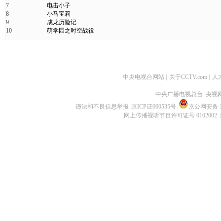
7
电击小子
8
小马宝莉
9
成龙历险记
10
萌学园之时空战役
中央电视台网站
|
关于CCTV.com
|
人
中央广播电视总台 央视
违法和不良信息举报
京ICP证060535号
京公网安备 11
网上传播视听节目许可证号 0102002