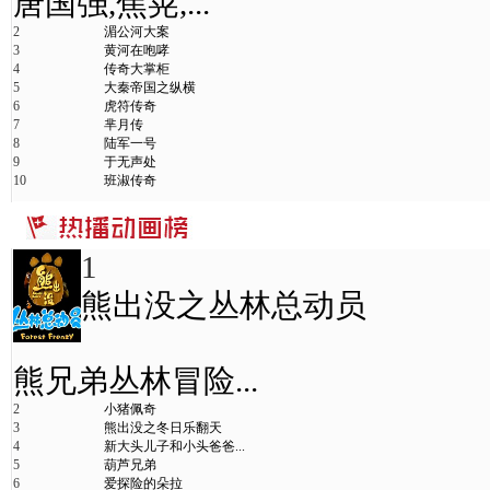
唐国强,焦晃,...
2
湄公河大案
3
黄河在咆哮
4
传奇大掌柜
5
大秦帝国之纵横
6
虎符传奇
7
芈月传
8
陆军一号
9
于无声处
10
班淑传奇
1
熊出没之丛林总动员
熊兄弟丛林冒险...
2
小猪佩奇
3
熊出没之冬日乐翻天
4
新大头儿子和小头爸爸...
5
葫芦兄弟
6
爱探险的朵拉