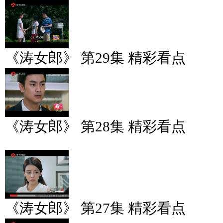
《涛女郎》 第29集 精彩看点
《涛女郎》 第28集 精彩看点
《涛女郎》 第27集 精彩看点