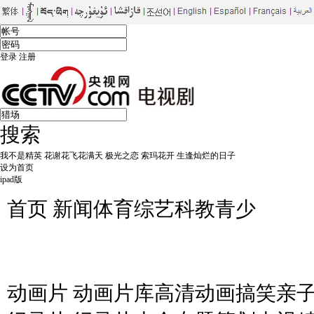
登录
注册
搜索
我不是精英
花谢花飞花满天
极光之恋
索玛花开
生逢灿烂的日子
设为首页
ipad版
首页
新闻
体育
综艺
科教
青少
电视剧
剧库
大剧看央视
黄金档剧
向标
CCTV8
动画片
动画片库
高清动画
搞笑
亲