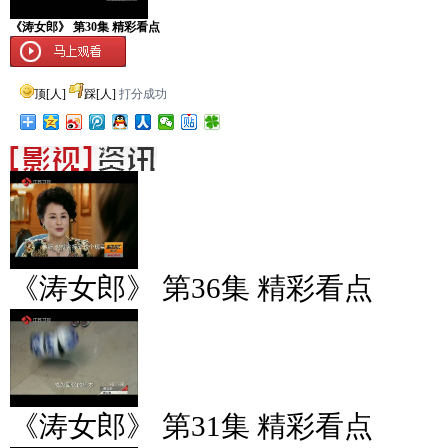
《涛女郎》 第30集 精彩看点
顶
[
人]
踩
[
人]
打分成功
《涛女郎》 第36集 精彩看点
《涛女郎》 第31集 精彩看点