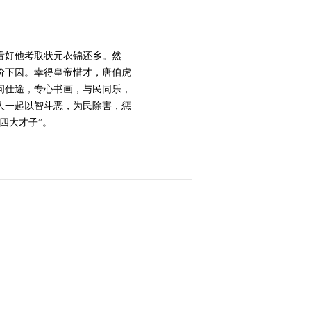
2014-03-16 22:06:14
《江南四大才子》 第30
看好他考取状元衣锦还乡。然
集 精彩看点
阶下囚。幸得皇帝惜才，唐伯虎
问仕途，专心书画，与民同乐，
人一起以智斗恶，为民除害，惩
2014-03-17 21:39:13
四大才子”。
《江南四大才子》 第31
集 精彩看点
2014-03-17 21:45:15
《江南四大才子》 第32
集 精彩看点
2014-03-17 22:51:16
电视剧《江南四大才子》
张俪演唱插曲《美人笑》