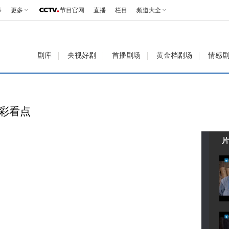
事
更多
节目官网
直播
栏目
频道大全
剧库
央视好剧
首播剧场
黄金档剧场
情感
精彩看点
片