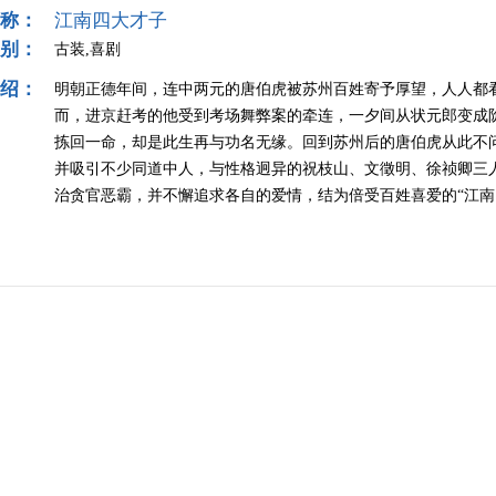
称：
江南四大才子
别：
古装,喜剧
绍：
明朝正德年间，连中两元的唐伯虎被苏州百姓寄予厚望，人人都
而，进京赶考的他受到考场舞弊案的牵连，一夕间从状元郎变成
拣回一命，却是此生再与功名无缘。回到苏州后的唐伯虎从此不
并吸引不少同道中人，与性格迥异的祝枝山、文徵明、徐祯卿三
治贪官恶霸，并不懈追求各自的爱情，结为倍受百姓喜爱的“江南