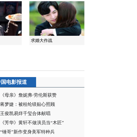
2014-03-19 20:57:03
《江南四大才子》 第37
集 精彩看点
求婚大作战
2014-03-19 23:27:41
《江南四大才子》 第38
集 精彩看点
2014-03-19 23:33:01
中国电影报道
《江南四大才子》 第39
集 精彩看点
《母亲》詹妮弗·劳伦斯获赞
蒋梦婕：被桂纶镁贴心照顾
2014-03-20 21:00:04
王俊凯易烊千玺合体献唱
《江南四大才子》 第40
《芳华》黄轩不做演员当“木匠”
集 精彩看点
“锤哥”新作变身美军特种兵