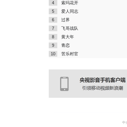
4
索玛花开
5
爱人同志
6
过界
7
飞哥战队
8
黄大年
9
青恋
10
苦乐村官
中