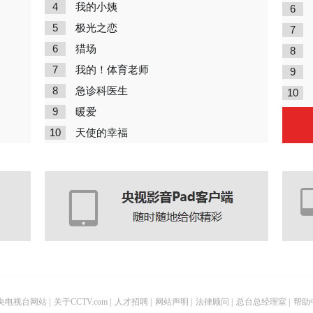
4
我的小姨
6
5
极光之恋
7
6
猎场
8
7
我的！体育老师
9
8
急诊科医生
10
9
暖爱
10
天使的幸福
央电视台网站
|
关于CCTV.com
|
人才招聘
|
网站声明
|
法律顾问
|
总台总经理室
|
帮助