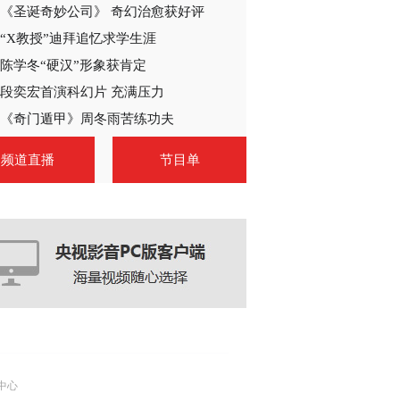
《圣诞奇妙公司》 奇幻治愈获好评
2014-03-20 21:27:06
“X教授”迪拜追忆求学生涯
《江南四大才子》 第41
集 精彩看点
陈学冬“硬汉”形象获肯定
段奕宏首演科幻片 充满压力
2014-03-20 22:12:20
《奇门遁甲》周冬雨苦练功夫
【娱乐新发现】《江南四
频道直播
节目单
大才子》张俪被封“最丑
秋香” 到底哪位秋香才是
你的菜？
2014-03-17 11:24:13
中心