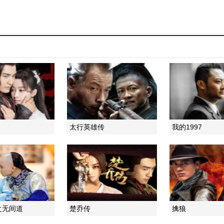
太行英雄传
我的1997
之无间道
楚乔传
擒狼