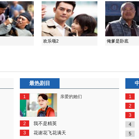
欢乐颂2
俺爹是卧底
最热剧目
1
1
亲爱的她们
2
3
2
我不是精英
4
3
花谢花飞花满天
5