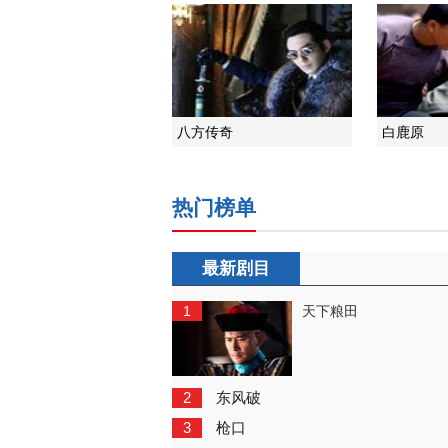
八方传奇
白鹿原
热门榜单
最新剧目
1
天下粮田
2
东风破
3
枪口