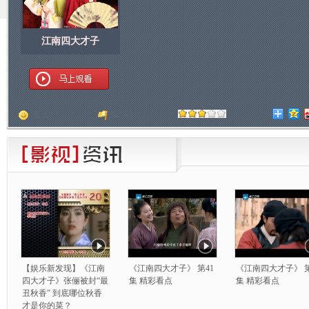
江南四大才子
顶
[
人]
踩
[
人]
【娱乐新发现】《江南
《江南四大才子》 第41
《江南四大才子》 第
四大才子》张俪被封“最
集 精彩看点
集 精彩看点
丑秋香” 到底哪位秋香
才是你的菜？