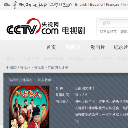
我不是精英
花谢
首页
电视剧
动画片
纪录
剧库
大剧看央视
黄金档剧场
首播剧场
片花
戏中人
影视
中国网络电视台
>
电视剧
> 江南四大才子
推荐给其他网友
丨
加入收藏
名 称：
江南四大才子
首播时间：
2014-3-6
内容简介：
明朝正德年间，连中两元的唐伯虎
人都看好他考取状元衣锦还乡。然
场舞弊案的牵连，一夕间从状元郎
部]