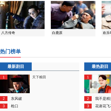
八方传奇
白鹿原
欢乐
热门榜单
最新剧目
最热剧目
1
1
天下粮田
2
2
东风破
我不是精
3
3
枪口
花谢花飞