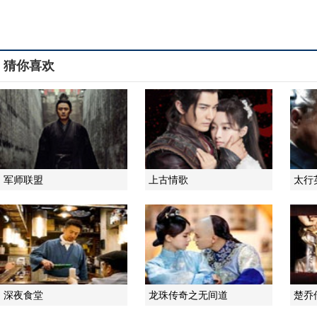
猜你喜欢
军师联盟
上古情歌
太行
深夜食堂
龙珠传奇之无间道
楚乔