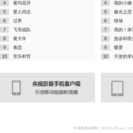
4
4
索玛花开
我的小姨
5
5
爱人同志
极光之恋
6
6
过界
猎场
7
7
飞哥战队
我的！体
8
8
黄大年
急诊科医
9
9
青恋
暖爱
10
10
苦乐村官
天使的幸
中央电视台网站
|
关于CCTV.com
|
人