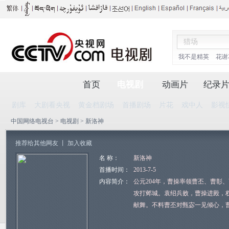
我不是精英
花谢
首页
电视剧
动画片
纪录
剧库
大剧看央视
黄金档剧场
首播剧场
片花
戏中人
影视
中国网络电视台
>
电视剧
> 新洛神
推荐给其他网友
丨
加入收藏
名 称：
新洛神
首播时间：
2013-7-5
内容简介：
公元204年，曹操率领曹丕、曹彰
攻打邺城。袁绍兵败，曹操进殿，
献舞。不料曹丕对甄宓一见倾心，