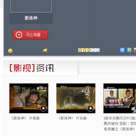
新洛神
顶
[
人]
踩
[
人]
《新洛神》 片尾曲
《新洛神》 片头曲
[娱乐乐翻天]2013
圈关键词 雷剧：雷
焦里嫩之《新洛神