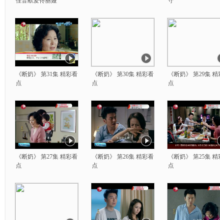
佳音献爱佟丽娅
守
《断奶》 第31集 精彩看
《断奶》 第30集 精彩看
《断奶》 第29集 
点
点
点
《断奶》 第27集 精彩看
《断奶》 第26集 精彩看
《断奶》 第25集 
点
点
点