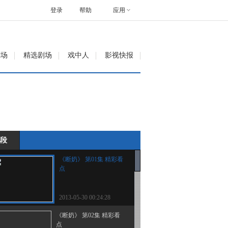
登录
帮助
应用
剧场
精选剧场
戏中人
影视快报
段
《断奶》 第01集 精彩看
点
2013-05-30 00:24:28
《断奶》 第02集 精彩看
点