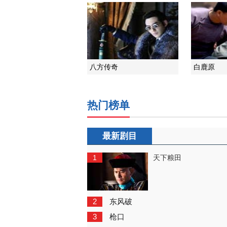
八方传奇
白鹿原
热门榜单
最新剧目
1
天下粮田
2
东风破
3
枪口