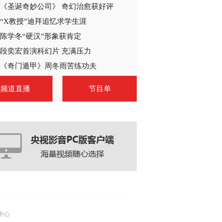
《圣诞奇妙公司》 奇幻治愈获好评
2013-06-03 23:57:19
“X教授”迪拜追忆求学生涯
《断奶》 第19集 精彩看
点
陈学冬“硬汉”形象获肯定
段奕宏首演科幻片 充满压力
2013-06-04 23:27:21
《奇门遁甲》周冬雨苦练功夫
《断奶》 第20集 精彩看
频道直播
节目单
点
2013-06-04 23:30:00
《断奶》 第21集 精彩看
点
2013-06-04 23:33:03
《断奶》 第22集 精彩看
点
中心