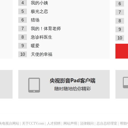
4
我的小姨
6
5
极光之恋
7
6
猎场
8
7
我的！体育老师
9
8
急诊科医生
10
9
暖爱
10
天使的幸福
央电视台网站
|
关于CCTV.com
|
人才招聘
|
网站声明
|
法律顾问
|
总台总经理室
|
帮助