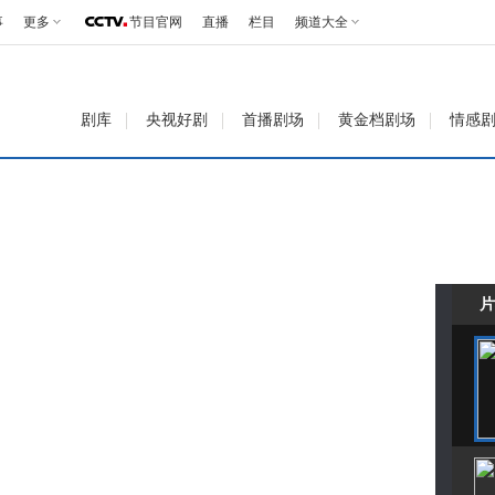
事
更多
节目官网
直播
栏目
频道大全
剧库
央视好剧
首播剧场
黄金档剧场
情感
片