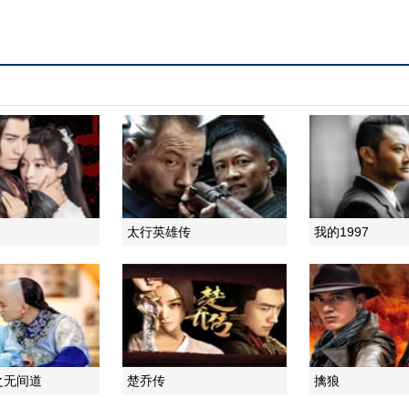
太行英雄传
我的1997
之无间道
楚乔传
擒狼