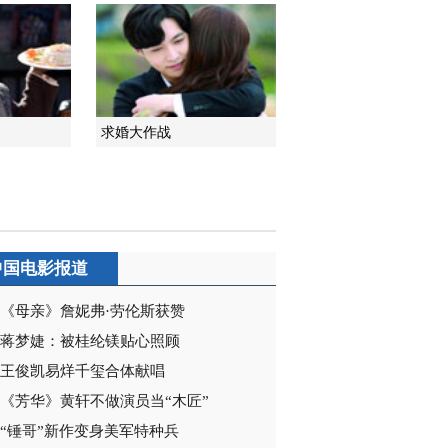
2013-06-01 21:54:15
《断奶》 第15集 精彩看
点
求婚大作战
2013-06-03 00:18:12
《断奶》 第16集 精彩看
点
2013-06-03 00:21:11
中国电影报道
《断奶》 第17集 精彩看
点
《母亲》詹妮弗·劳伦斯获赞
蒋梦婕：被桂纶镁贴心照顾
2013-06-03 23:57:18
王俊凯易烊千玺合体献唱
《断奶》 第18集 精彩看
《芳华》黄轩不做演员当“木匠”
点
“锤哥”新作变身美军特种兵