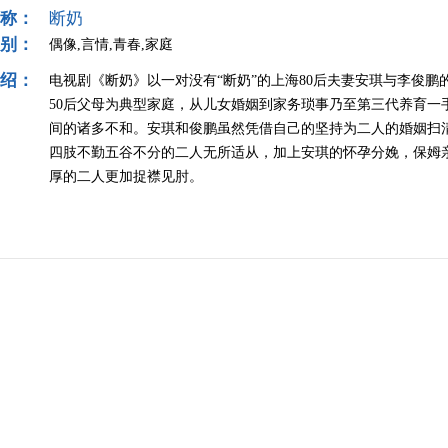
称：
断奶
别：
偶像,言情,青春,家庭
绍：
电视剧《断奶》以一对没有“断奶”的上海80后夫妻安琪与李俊
50后父母为典型家庭，从儿女婚姻到家务琐事乃至第三代养育一
间的诸多不和。安琪和俊鹏虽然凭借自己的坚持为二人的婚姻扫
四肢不勤五谷不分的二人无所适从，加上安琪的怀孕分娩，保姆
厚的二人更加捉襟见肘。