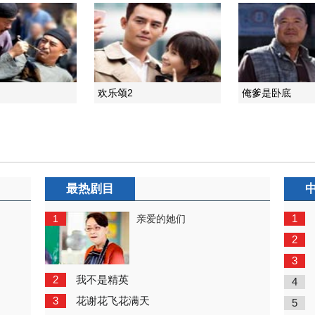
欢乐颂2
俺爹是卧底
最热剧目
1
1
亲爱的她们
2
3
2
我不是精英
4
3
花谢花飞花满天
5