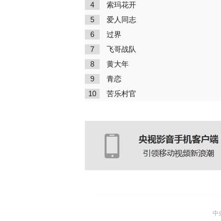
4
索玛花开
5
爱人同志
6
过界
7
飞哥战队
8
黄大年
9
青恋
10
苦乐村官
中