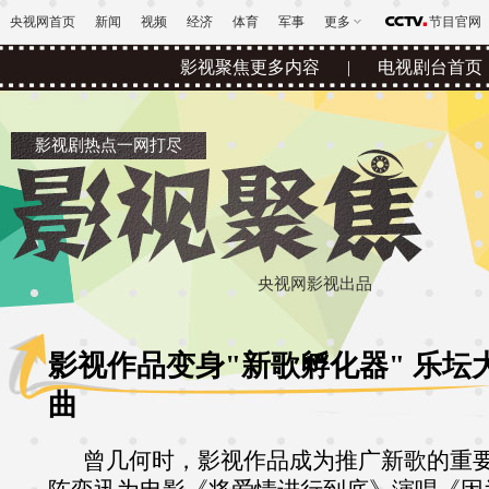
央视网首页
新闻
视频
经济
体育
军事
更多
节目官网
影视聚焦更多内容
|
电视剧台首页
影视剧热点一网打尽
央视网影视出品
影视作品变身"新歌孵化器" 乐坛
曲
曾几何时，影视作品成为推广新歌的重