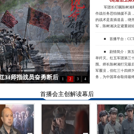
《绝命后卫师
军团长叮嘱陈树湘
作战任务恐怕驰援不及
的战术是直插道县，绕
军，陈树湘决定避重就轻
■ 首播平台：CC
■ 剧情简介：第
举歼灭。红五军团第三
围。师长陈树湘打完最
军覆没，但红三十四师
红34师指战员奋勇断后
务，为中国革命取得最
1
2
3
4
首播会主创解读幕后