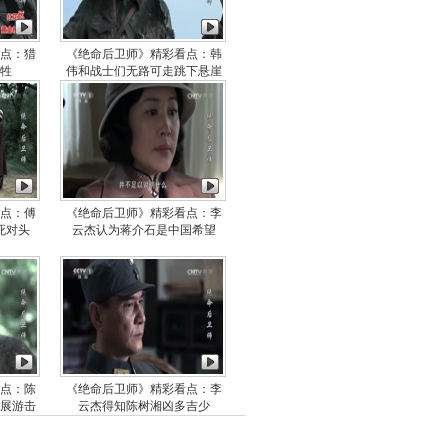
点：猎
《绝命后卫师》精彩看点：韩
牲
伟和战士们无路可走跳下悬崖
点：傅
《绝命后卫师》精彩看点：李
死对头
云杰认为蒋介石是中国希望
点：陈
《绝命后卫师》精彩看点：李
展游击
云杰得知陈树湘凶多吉少