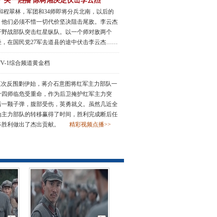
》央一热播 陈树湘决定伏击李云杰
和程翠林，军团和34师即将分兵北南，以后的
，他们必须不惜一切代价坚决阻击尾敌。李云杰
开野战部队突击红星纵队。以一个师对敌两个
，在国民党27军去道县的途中伏击李云杰……
TV-1综合频道黄金档
五次反围剿伊始，蒋介石意图将红军主力部队一
十四师临危受重命，作为后卫掩护红军主力突
后一颗子弹，腹部受伤，英勇就义。虽然几近全
为主力部队的转移赢得了时间，胜利完成断后任
终胜利做出了杰出贡献。
精彩视频点播>>