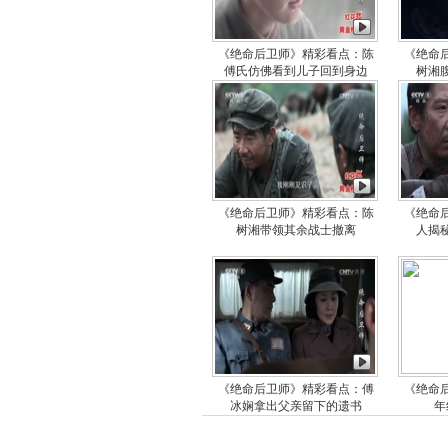
《绝命后卫师》精彩看点：陈
《绝命
傅氏仿佛看到儿子回到身边
树湘
《绝命后卫师》精彩看点：陈
《绝命
树湘带领其余战士撤离
人揭
《绝命后卫师》精彩看点：傅
《绝命
冰娴拿出父亲留下的遗书
年