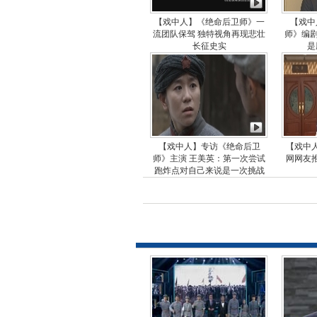
【戏中人】《绝命后卫师》一
【戏中
流团队保驾 独特视角再现悲壮
师》编剧
长征史实
是
【戏中人】专访《绝命后卫
【戏中
师》主演 王美英：第一次尝试
网网友
跑炸点对自己来说是一次挑战