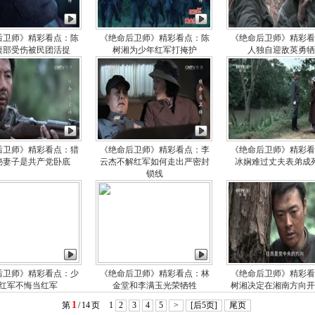
后卫师》精彩看点：陈
《绝命后卫师》精彩看点：陈
《绝命后卫师》精彩看
腹部受伤被民团活捉
树湘为少年红军打掩护
人独自迎敌英勇牺
后卫师》精彩看点：猎
《绝命后卫师》精彩看点：李
《绝命后卫师》精彩看
秘妻子是共产党卧底
云杰不解红军如何走出严密封
冰娴难过丈夫表弟成
锁线
后卫师》精彩看点：少
《绝命后卫师》精彩看点：林
《绝命后卫师》精彩看
红军不悔当红军
金堂和李满玉光荣牺牲
树湘决定在湘南方向开
1
第
/
14
页
1
2
3
4
5
>
[后5页]
尾页