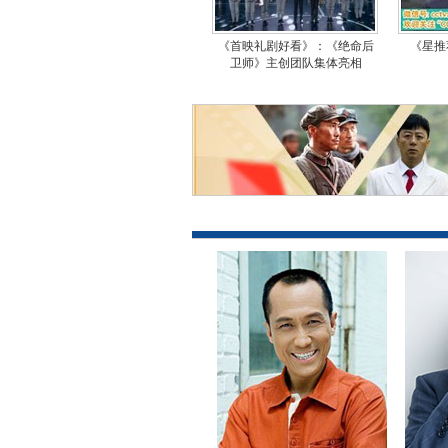
《首映礼剧好看》：《绝命后
《星推
卫师》主创团队集体亮相