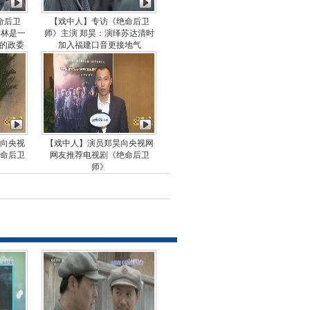
命后卫
【戏中人】专访《绝命后卫
翠林是一
师》主演 郑昊：演绎苏达清时
”的政委
加入福建口音更接地气
向央视
【戏中人】演员郑昊向央视网
命后卫
网友推荐电视剧《绝命后卫
师》