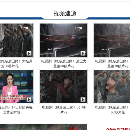
视频速递
《绝命后卫师》大结局
电视剧《绝命后卫师》后卫力
电视剧《绝命后卫师》
篇30秒片花
量篇60秒片花
量篇30秒片花
后卫师》17日登陆央视
电视剧《绝命后卫师》3分钟
电视剧《绝命后卫师》
一套黄金时段
片花
60秒片花
局篇60秒片花
力量篇60秒片花
队讲述幕后故事