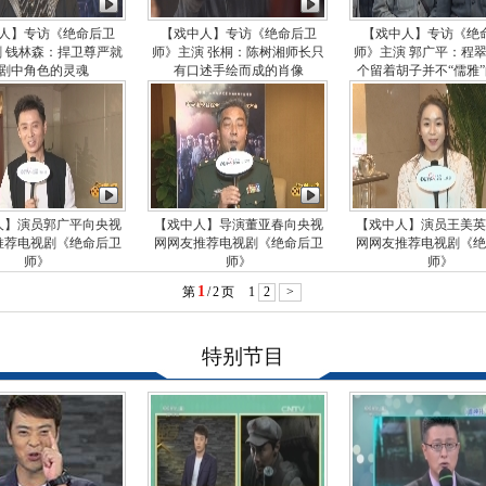
人】专访《绝命后卫
【戏中人】专访《绝命后卫
【戏中人】专访《绝
 钱林森：捍卫尊严就
师》主演 张桐：陈树湘师长只
师》主演 郭广平：程
剧中角色的灵魂
有口述手绘而成的肖像
个留着胡子并不“儒雅
人】演员郭广平向央视
【戏中人】导演董亚春向央视
【戏中人】演员王美英
推荐电视剧《绝命后卫
网网友推荐电视剧《绝命后卫
网网友推荐电视剧《绝
师》
师》
师》
1
第
/
2
页
1
2
>
特别节目