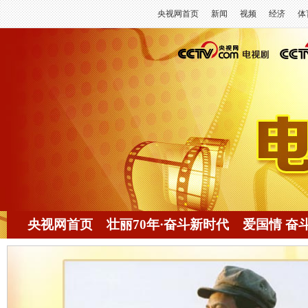
央视网首页
新闻
视频
经济
体
《绝命后卫师》：展现长征过程中英雄部队红三
《十送红军》：以创新姿态讴歌长征精神
《千里雷声万里闪》：共产党人在陕甘边地区浴
央视网首页
壮丽70年·奋斗新时代
爱国情 奋