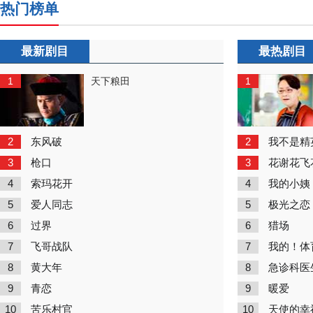
热门榜单
最新剧目
最热剧目
1
1
天下粮田
2
2
东风破
我不是精
3
3
枪口
花谢花飞
4
4
索玛花开
我的小姨
5
5
爱人同志
极光之恋
6
6
过界
猎场
7
7
飞哥战队
我的！体
8
8
黄大年
急诊科医
9
9
青恋
暖爱
10
10
苦乐村官
天使的幸