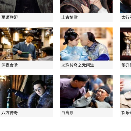
军师联盟
上古情歌
太行
深夜食堂
龙珠传奇之无间道
楚乔
八方传奇
白鹿原
欢乐