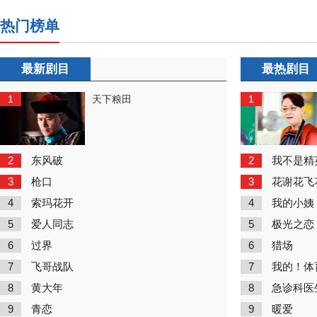
热门榜单
最新剧目
最热剧目
1
1
天下粮田
2
2
东风破
我不是精
3
3
枪口
花谢花飞
4
4
索玛花开
我的小姨
5
5
爱人同志
极光之恋
6
6
过界
猎场
7
7
飞哥战队
我的！体
8
8
黄大年
急诊科医
9
9
青恋
暖爱