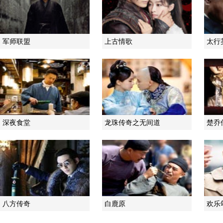
军师联盟
上古情歌
太行
深夜食堂
龙珠传奇之无间道
楚乔
八方传奇
白鹿原
欢乐