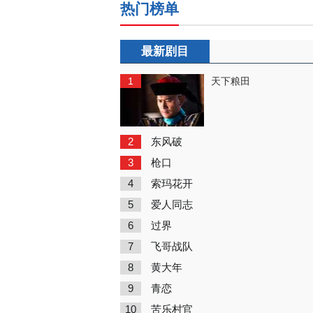
热门榜单
最新剧目
1
天下粮田
2
东风破
3
枪口
4
索玛花开
5
爱人同志
6
过界
7
飞哥战队
8
黄大年
9
青恋
10
苦乐村官