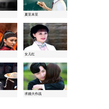
2021-03-14 06:47:15
夏至未至
[电视先锋榜]《迷尚北
京》游走于时尚与传统之
间
2021-03-07 14:31:38
[电视先锋榜]“诚信北京
3.15”节目正在拍摄制作中
女儿红
2021-03-07 14:29:38
[电视先锋榜]科教频道
《民法典通解通读》即将
播出
2021-03-07 14:27:38
求婚大作战
[电视先锋榜]北京广播电
视台“京津冀之声”正式开
播