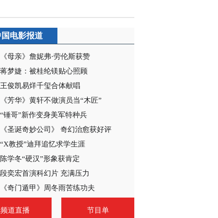
2021-03-07 14:27:38
[电视先锋榜]《跨界喜剧
中国电影报道
王》“龙云飞”组合综艺首
秀
《母亲》詹妮弗·劳伦斯获赞
2021-03-07 14:25:38
蒋梦婕：被桂纶镁贴心照顾
[电视先锋榜]“诚信北京
王俊凯易烊千玺合体献唱
3.15”特别节目
《芳华》黄轩不做演员当“木匠”
“锤哥”新作变身美军特种兵
2021-02-28 07:02:03
《圣诞奇妙公司》 奇幻治愈获好评
[电视先锋榜]《跨界喜剧
“X教授”迪拜追忆求学生涯
王》第五季董又霖演出健
身故事
陈学冬“硬汉”形象获肯定
段奕宏首演科幻片 充满压力
2021-02-28 07:02:02
《奇门遁甲》周冬雨苦练功夫
[电视先锋榜]约会冬奥场
馆共赴《冬梦之约》
频道直播
节目单