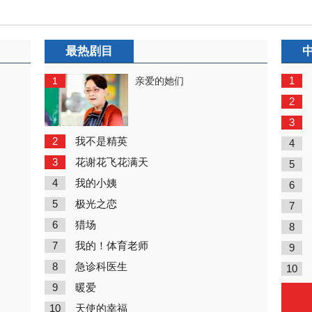
最热剧目
1
1
亲爱的她们
2
3
2
我不是精英
4
3
花谢花飞花满天
5
4
我的小姨
6
5
极光之恋
7
6
猎场
8
7
我的！体育老师
9
8
急诊科医生
10
9
暖爱
10
天使的幸福