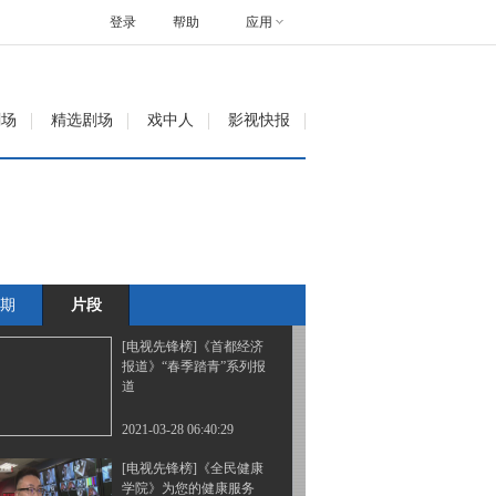
《一师亦友》讲述智慧人
生
登录
帮助
应用
2021-03-28 06:56:29
[电视先锋榜]纪录片《黄
剧场
精选剧场
戏中人
影视快报
河安澜》重新认识母亲河
2021-03-28 06:50:30
[电视先锋榜]著名演员刘
晓庆参演《跨界喜剧王》
期
片段
2021-03-28 06:50:29
[电视先锋榜]《首都经济
报道》“春季踏青”系列报
道
2021-03-28 06:40:29
[电视先锋榜]《全民健康
学院》为您的健康服务