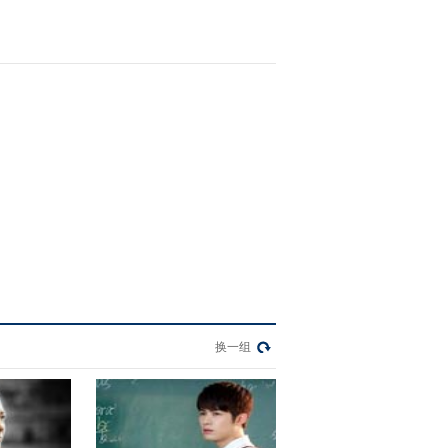
181天》
2021-03-21 09:06:52
[电视先锋榜]《我爱书
画》戏曲中的书画艺术
2021-03-14 06:59:16
[电视先锋榜]《跨界喜剧
王》进击的演员尹正
2021-03-14 06:57:15
[电视先锋榜]《蜜蜂计
划》特别节目这是你的权
利
换一组
2021-03-14 06:51:15
[电视先锋榜]财经频道“诚
信北京”3·15晚会录制幕
后