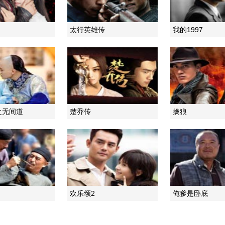
太行英雄传
我的1997
之无间道
楚乔传
擒狼
欢乐颂2
俺爹是卧底