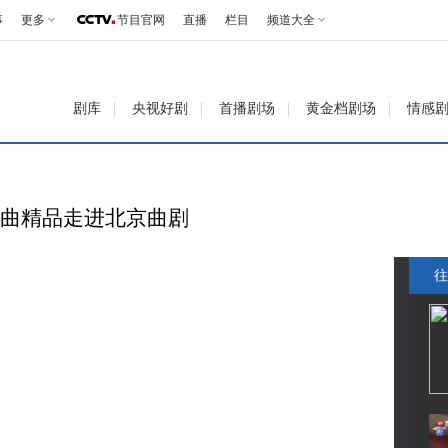
事
更多
节目官网
直播
栏目
频道大全
剧库
央视好剧
首播剧场
黄金档剧场
情感
戏曲精品走进北京曲剧
往