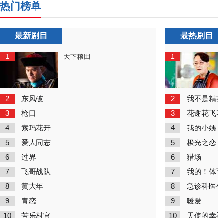
热门榜单
最新剧目
最热剧目
1
1
天下粮田
2
2
东风破
我不是精
3
3
枪口
花谢花飞
4
4
索玛花开
我的小姨
5
5
爱人同志
极光之恋
6
6
过界
猎场
7
7
飞哥战队
我的！体
8
8
黄大年
急诊科医
9
9
青恋
暖爱
10
10
苦乐村官
天使的幸