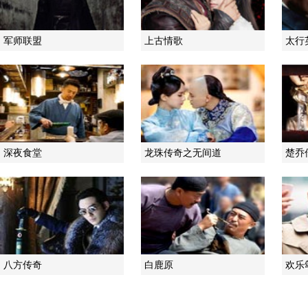
军师联盟
上古情歌
太行
深夜食堂
龙珠传奇之无间道
楚乔
八方传奇
白鹿原
欢乐