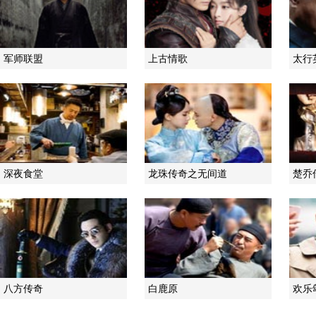
军师联盟
上古情歌
太行
深夜食堂
龙珠传奇之无间道
楚乔
八方传奇
白鹿原
欢乐