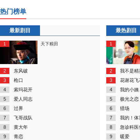
热门榜单
最新剧目
最热剧目
1
1
天下粮田
2
2
东风破
我不是精
3
3
枪口
花谢花飞
4
4
索玛花开
我的小姨
5
5
爱人同志
极光之恋
6
6
过界
猎场
7
7
飞哥战队
我的！体
8
8
黄大年
急诊科医
9
9
青恋
暖爱