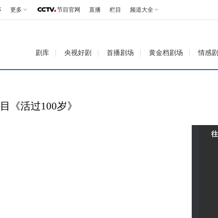
事
更多
节目官网
直播
栏目
频道大全
剧库
央视好剧
首播剧场
黄金档剧场
情感
目《活过100岁》
往