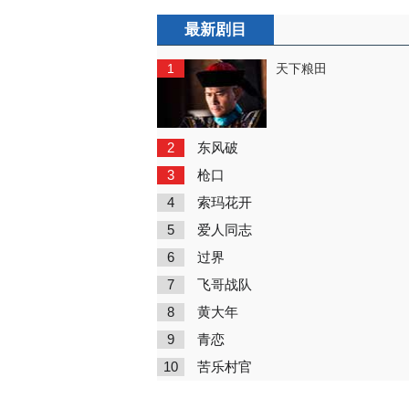
最新剧目
1
天下粮田
2
东风破
3
枪口
4
索玛花开
5
爱人同志
6
过界
7
飞哥战队
8
黄大年
9
青恋
10
苦乐村官