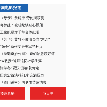
中国电影报道
《母亲》詹妮弗·劳伦斯获赞
蒋梦婕：被桂纶镁贴心照顾
王俊凯易烊千玺合体献唱
《芳华》黄轩不做演员当“木匠”
“锤哥”新作变身美军特种兵
《圣诞奇妙公司》 奇幻治愈获好评
“X教授”迪拜追忆求学生涯
陈学冬“硬汉”形象获肯定
段奕宏首演科幻片 充满压力
《奇门遁甲》周冬雨苦练功夫
频道直播
节目单