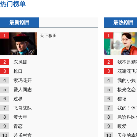
热门榜单
最新剧目
最热剧目
1
1
天下粮田
2
2
东风破
我不是精
3
3
枪口
花谢花飞
4
4
索玛花开
我的小姨
5
5
爱人同志
极光之恋
6
6
过界
猎场
7
7
飞哥战队
我的！体
8
8
黄大年
急诊科医
9
9
青恋
暖爱
10
10
苦乐村官
天使的幸