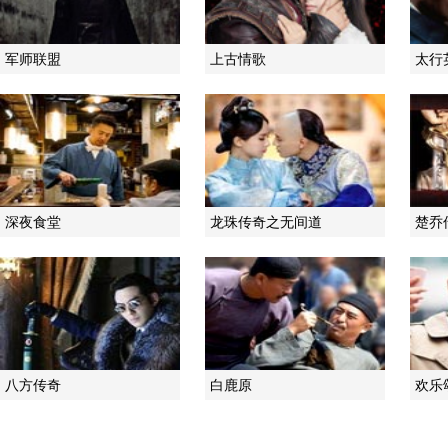
军师联盟
上古情歌
太行
深夜食堂
龙珠传奇之无间道
楚乔
八方传奇
白鹿原
欢乐