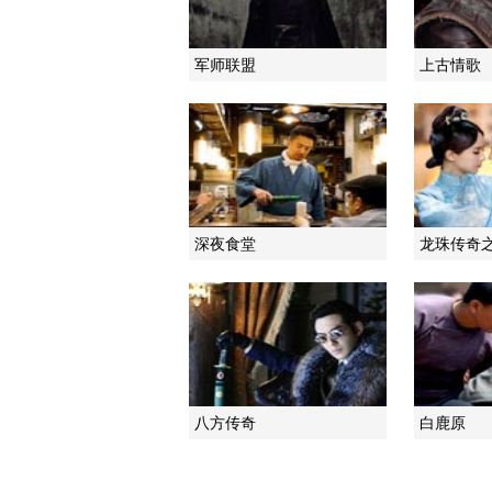
军师联盟
上古情歌
深夜食堂
龙珠传奇
八方传奇
白鹿原