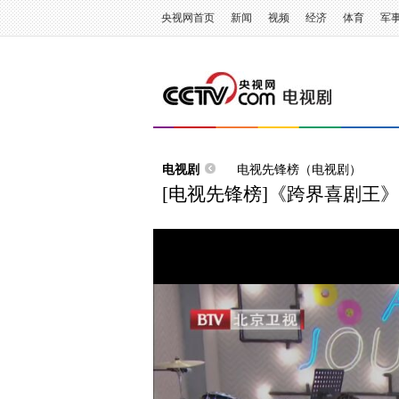
央视网首页
新闻
视频
经济
体育
军
电视剧
电视先锋榜（电视剧）
[电视先锋榜]《跨界喜剧王