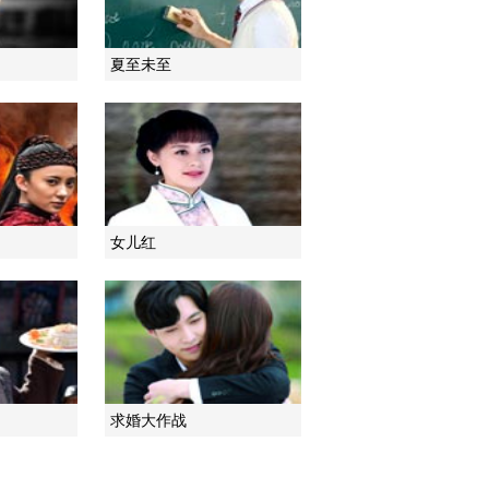
2021-04-11 06:57:43
夏至未至
[电视先锋榜]北京广播电
视台建党百年宣传活动启
动
2021-04-11 06:51:43
[电视先锋榜]纪录片《紫
禁城》横店拍摄再现内容
女儿红
2021-04-04 09:48:06
[电视先锋榜]《跨界喜剧
王》张大大尝试喜剧表演
2021-04-04 09:48:06
求婚大作战
[电视先锋榜]2021青少年
文化艺术盛典启动