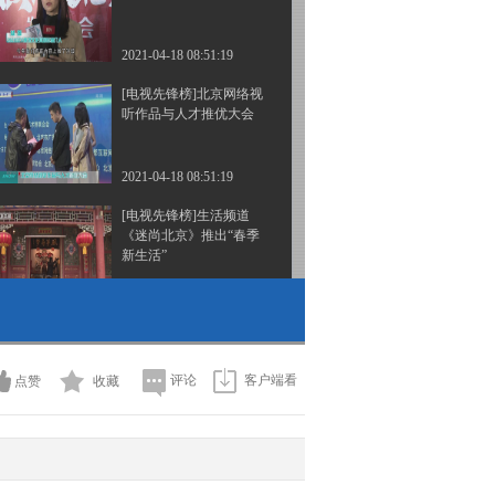
2021-04-18 08:51:19
[电视先锋榜]北京网络视
听作品与人才推优大会
2021-04-18 08:51:19
[电视先锋榜]生活频道
《迷尚北京》推出“春季
新生活”
2021-04-18 08:47:19
[电视先锋榜]新闻频道中
心《对话艺术家》拍摄幕
后
评论
客户端看
点赞
收藏
2021-04-18 08:47:19
[电视先锋榜]《跨界喜剧
王》第五季进入半决赛