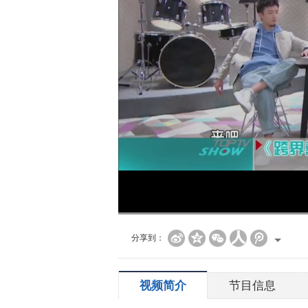
分享到：
视频简介
节目信息