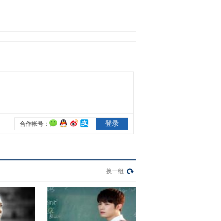
2021-04-18 08:45:19
[电视先锋榜]《跨界喜剧
王》印小天改变偶像形象
2021-04-11 07:05:43
[电视先锋榜]纪录片《紫
禁城》横店拍摄幕后
2021-04-11 06:57:43
[电视先锋榜]大型城市纪
录片《旗帜》完成前期拍
摄
换一组
2021-04-11 06:57:43
[电视先锋榜]《档案》团
队拍摄纪录片《播“火”》