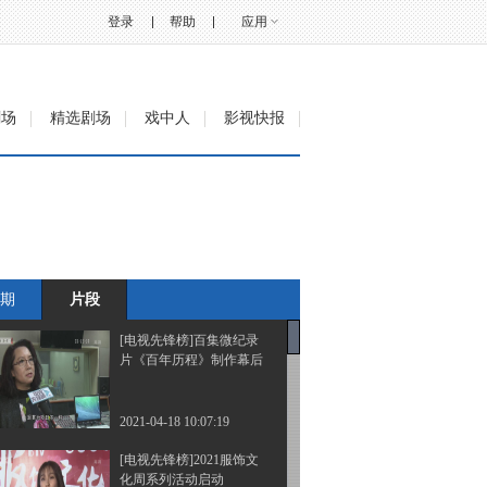
登录
帮助
应用
剧场
精选剧场
戏中人
影视快报
期
片段
[电视先锋榜]百集微纪录
片《百年历程》制作幕后
2021-04-18 10:07:19
[电视先锋榜]2021服饰文
化周系列活动启动