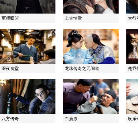
军师联盟
上古情歌
太行
深夜食堂
龙珠传奇之无间道
楚乔
八方传奇
白鹿原
欢乐