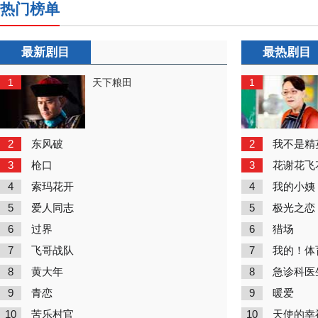
热门榜单
最新剧目
最热剧目
1
1
天下粮田
2
2
东风破
我不是精
3
3
枪口
花谢花飞
4
4
索玛花开
我的小姨
5
5
爱人同志
极光之恋
6
6
过界
猎场
7
7
飞哥战队
我的！体
8
8
黄大年
急诊科医
9
9
青恋
暖爱
10
10
苦乐村官
天使的幸