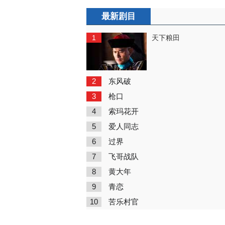
最新剧目
1
天下粮田
2
东风破
3
枪口
4
索玛花开
5
爱人同志
6
过界
7
飞哥战队
8
黄大年
9
青恋
10
苦乐村官