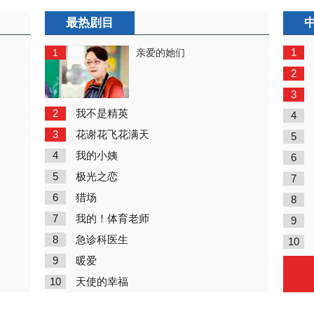
最热剧目
1
1
亲爱的她们
2
3
2
我不是精英
4
3
花谢花飞花满天
5
4
我的小姨
6
5
极光之恋
7
6
猎场
8
7
我的！体育老师
9
8
急诊科医生
10
9
暖爱
10
天使的幸福