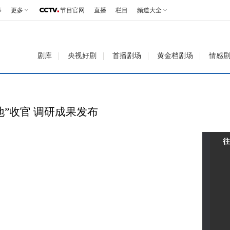
事
更多
节目官网
直播
栏目
频道大全
剧库
央视好剧
首播剧场
黄金档剧场
情感
地”收官 调研成果发布
往