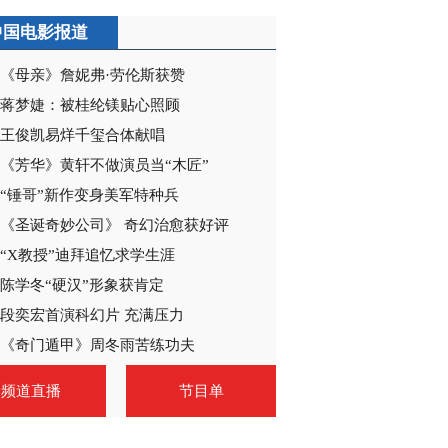
中国电影报道
《母亲》詹妮弗·劳伦斯获赞
蒋梦婕：被桂纶镁贴心照顾
王俊凯易烊千玺合体献唱
《芳华》黄轩不做演员当“木匠”
“锤哥”新作变身美军特种兵
《圣诞奇妙公司》 奇幻治愈获好评
“X教授”迪拜追忆求学生涯
陈学冬“硬汉”形象获肯定
段奕宏首演科幻片 充满压力
《奇门遁甲》周冬雨苦练功夫
频道直播
节目单