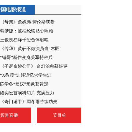
中国电影报道
《母亲》詹妮弗·劳伦斯获赞
蒋梦婕：被桂纶镁贴心照顾
王俊凯易烊千玺合体献唱
《芳华》黄轩不做演员当“木匠”
“锤哥”新作变身美军特种兵
《圣诞奇妙公司》 奇幻治愈获好评
“X教授”迪拜追忆求学生涯
陈学冬“硬汉”形象获肯定
段奕宏首演科幻片 充满压力
《奇门遁甲》周冬雨苦练功夫
频道直播
节目单