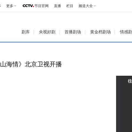
事
更多
节目官网
直播
栏目
频道大全
剧库
央视好剧
首播剧场
黄金档剧场
情感
《山海情》北京卫视开播
往