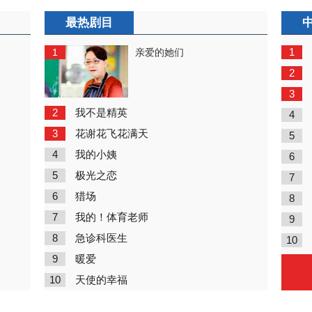
最热剧目
1
1
亲爱的她们
2
3
2
我不是精英
4
3
花谢花飞花满天
5
4
我的小姨
6
5
极光之恋
7
6
猎场
8
7
我的！体育老师
9
8
急诊科医生
10
9
暖爱
10
天使的幸福