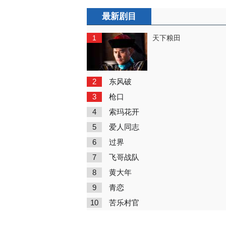
最新剧目
1
天下粮田
2
东风破
3
枪口
4
索玛花开
5
爱人同志
6
过界
7
飞哥战队
8
黄大年
9
青恋
10
苦乐村官