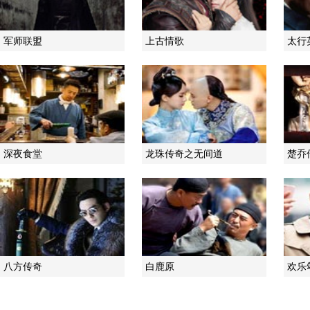
军师联盟
上古情歌
太行
深夜食堂
龙珠传奇之无间道
楚乔
八方传奇
白鹿原
欢乐