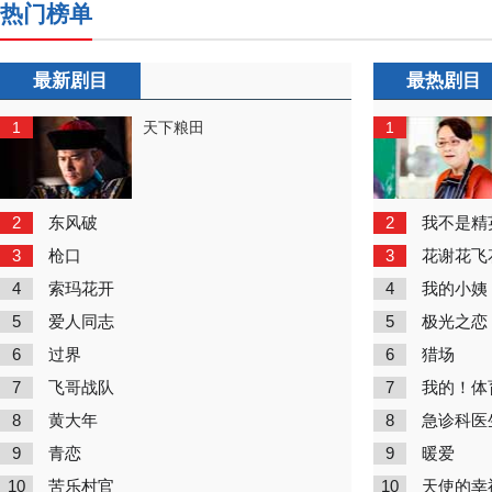
热门榜单
最新剧目
最热剧目
1
1
天下粮田
2
2
东风破
我不是精
3
3
枪口
花谢花飞
4
4
索玛花开
我的小姨
5
5
爱人同志
极光之恋
6
6
过界
猎场
7
7
飞哥战队
我的！体
8
8
黄大年
急诊科医
9
9
青恋
暖爱
10
10
苦乐村官
天使的幸