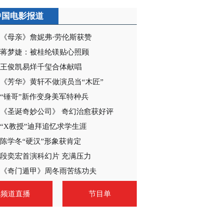
中国电影报道
《母亲》詹妮弗·劳伦斯获赞
蒋梦婕：被桂纶镁贴心照顾
王俊凯易烊千玺合体献唱
《芳华》黄轩不做演员当“木匠”
“锤哥”新作变身美军特种兵
《圣诞奇妙公司》 奇幻治愈获好评
“X教授”迪拜追忆求学生涯
陈学冬“硬汉”形象获肯定
段奕宏首演科幻片 充满压力
《奇门遁甲》周冬雨苦练功夫
频道直播
节目单