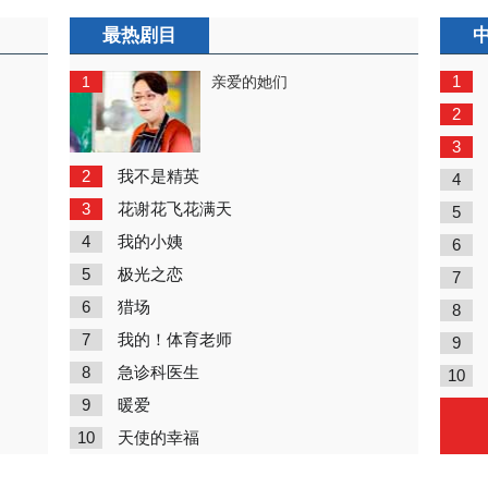
最热剧目
1
1
亲爱的她们
2
3
2
我不是精英
4
3
花谢花飞花满天
5
4
我的小姨
6
5
极光之恋
7
6
猎场
8
7
我的！体育老师
9
8
急诊科医生
10
9
暖爱
10
天使的幸福