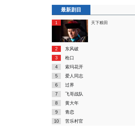
最新剧目
1
天下粮田
2
东风破
3
枪口
4
索玛花开
5
爱人同志
6
过界
7
飞哥战队
8
黄大年
9
青恋
10
苦乐村官