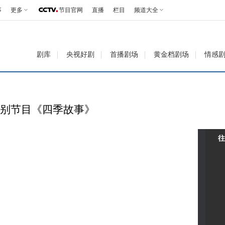
事
更多
节目官网
直播
栏目
频道大全
剧库
央视好剧
首播剧场
黄金档剧场
情感
特别节目《四季故事》
往