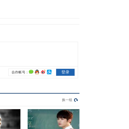
2021-04-18 08:45:19
[电视先锋榜]《跨界喜剧
王》印小天改变偶像形象
2021-04-11 07:05:43
[电视先锋榜]纪录片《紫
禁城》横店拍摄幕后
2021-04-11 06:57:43
[电视先锋榜]大型城市纪
录片《旗帜》完成前期拍
摄
换一组
2021-04-11 06:57:43
[电视先锋榜]《档案》团
队拍摄纪录片《播“火”》