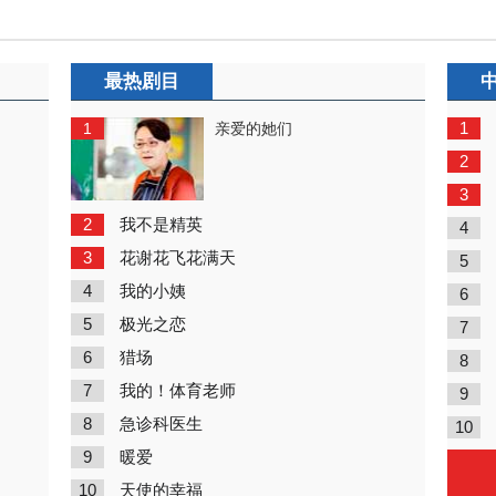
最热剧目
1
1
亲爱的她们
2
3
2
我不是精英
4
3
花谢花飞花满天
5
4
我的小姨
6
5
极光之恋
7
6
猎场
8
7
我的！体育老师
9
8
急诊科医生
10
9
暖爱
10
天使的幸福