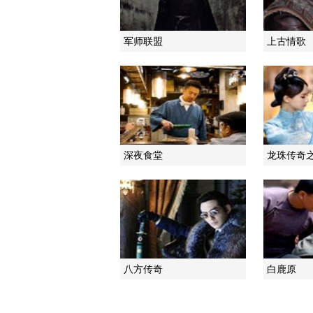
军师联盟
上古情歌
深夜食堂
龙珠传奇
八方传奇
白鹿原