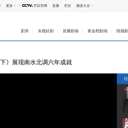
事
更多
节目官网
直播
栏目
频道大全
剧库
央视好剧
首播剧场
黄金档剧场
情感
上下》展现南水北调六年成就
往