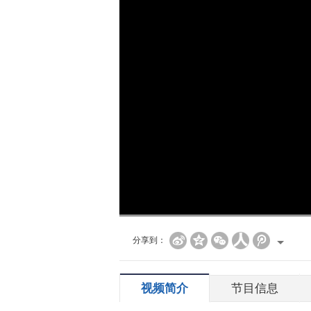
分享到：
视频简介
节目信息