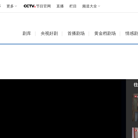
事
更多
节目官网
直播
栏目
频道大全
剧库
央视好剧
首播剧场
黄金档剧场
情感
往