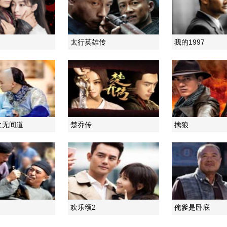
太行英雄传
我的1997
之无间道
楚乔传
擒狼
欢乐颂2
俺爹是卧底