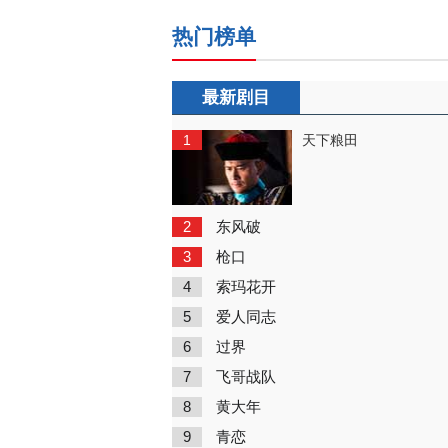
热门榜单
最新剧目
1
天下粮田
2
东风破
3
枪口
4
索玛花开
5
爱人同志
6
过界
7
飞哥战队
8
黄大年
9
青恋