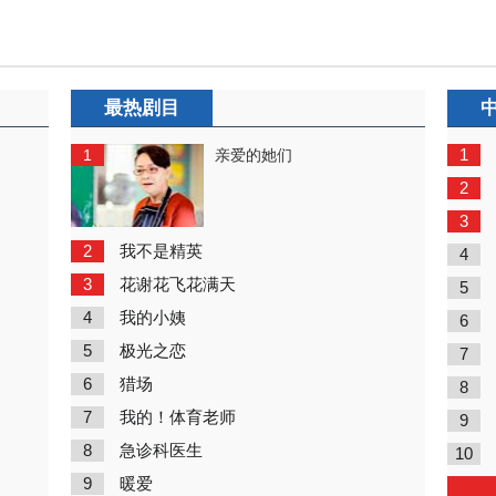
最热剧目
1
1
亲爱的她们
2
3
2
我不是精英
4
3
花谢花飞花满天
5
4
我的小姨
6
5
极光之恋
7
6
猎场
8
7
我的！体育老师
9
8
急诊科医生
10
9
暖爱