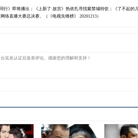
督同行》即将播出；《上新了·故宫》热依扎寻找紫禁城特饮；《了不起的
络直播大赛总决赛。（《电视先锋榜》 20201213）