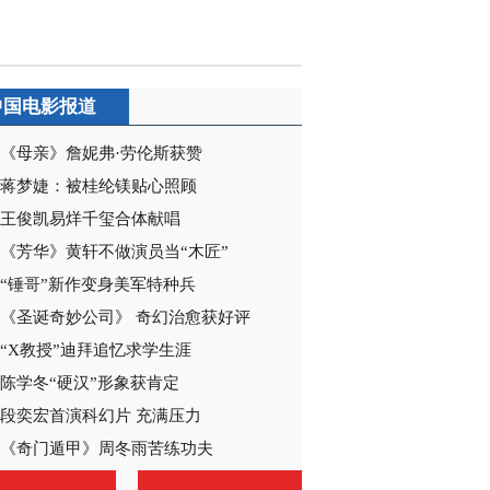
中国电影报道
《母亲》詹妮弗·劳伦斯获赞
蒋梦婕：被桂纶镁贴心照顾
王俊凯易烊千玺合体献唱
《芳华》黄轩不做演员当“木匠”
“锤哥”新作变身美军特种兵
《圣诞奇妙公司》 奇幻治愈获好评
“X教授”迪拜追忆求学生涯
陈学冬“硬汉”形象获肯定
段奕宏首演科幻片 充满压力
《奇门遁甲》周冬雨苦练功夫