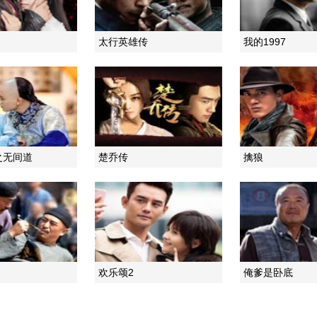
太行英雄传
我的1997
之无间道
楚乔传
擒狼
欢乐颂2
俺爹是卧底