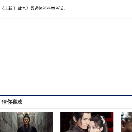
《上新了·故宫》聂远体验科举考试。
猜你喜欢