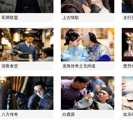
军师联盟
上古情歌
太行
深夜食堂
龙珠传奇之无间道
楚乔
八方传奇
白鹿原
欢乐