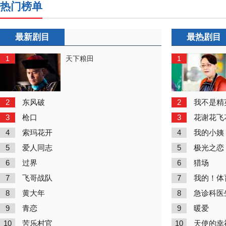
热门榜单
最新剧目
最热剧目
1
1
天下粮田
2
2
东风破
我不是精
3
3
枪口
花谢花飞
4
4
索玛花开
我的小姨
5
5
爱人同志
极光之恋
6
6
过界
猎场
7
7
飞哥战队
我的！体
8
8
黄大年
急诊科医
9
9
青恋
暖爱
10
10
苦乐村官
天使的幸