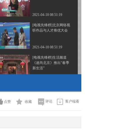
2021-04-18 08:51:19
[电视先锋榜]北京网络视
听作品与人才推优大会
2021-04-18 08:51:19
[电视先锋榜]生活频道
《迷尚北京》推出“春季
新生活”
2021-04-18 08:47:19
[电视先锋榜]新闻频道中
心《对话艺术家》拍摄幕
后
评论
客户端看
点赞
收藏
2021-04-18 08:47:19
[电视先锋榜]《跨界喜剧
王》第五季进入半决赛