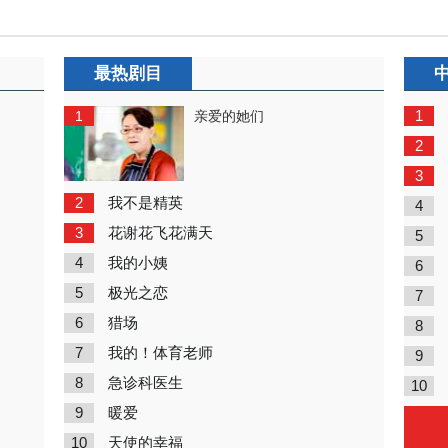
最热剧目
1
1
亲爱的她们
2
3
2
我不是精英
4
3
花谢花飞花满天
5
4
我的小姨
6
5
极光之恋
7
6
猎场
8
7
我的！体育老师
9
8
急诊科医生
10
9
暖爱
10
天使的幸福