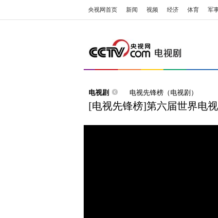
央视网首页
新闻
视频
经济
体育
军
电视剧
电视先锋榜（电视剧）
[电视先锋榜]第六届世界电