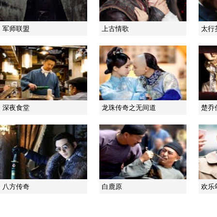
军师联盟
上古情歌
太行
深夜食堂
龙珠传奇之无间道
楚乔
八方传奇
白鹿原
欢乐