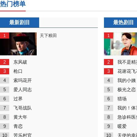
热门榜单
最新剧目
最热剧目
1
1
天下粮田
2
2
东风破
我不是精
3
3
枪口
花谢花飞
4
4
索玛花开
我的小姨
5
5
爱人同志
极光之恋
6
6
过界
猎场
7
7
飞哥战队
我的！体
8
8
黄大年
急诊科医
9
9
青恋
暖爱
10
10
苦乐村官
天使的幸